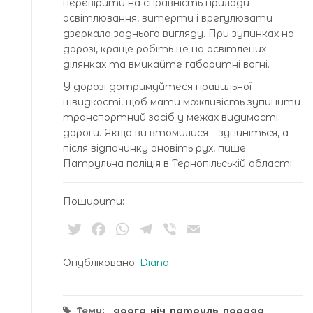
перевірити на справність прилади
освітлювання, витерти і врегулювати
дзеркала заднього вигляду. При зупинках на
дорозі, краще робіть це на освітлених
ділянках та вмикайте габаритні вогні.
У дорозі дотримуйтеся правильної
швидкості, щоб мати можливість зупинити
транспортний засіб у межах видимості
дороги. Якщо ви втомилися – зупиніться, а
після відпочинку оновіть рух, пише
Патрульна поліція в Тернопільській області.
Поширити:
Twitter
Facebook
WhatsApp
Telegram
Viber
Email
Опубліковано:
Diana
Теми:
доога
,
ніч
,
патруль
,
порада
,