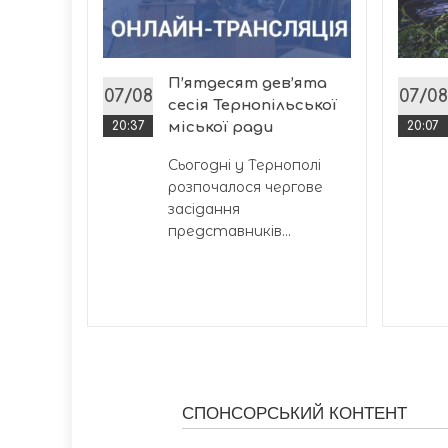
пекція
с
П’ятдесят дев’ята
07/08
07/08
сесія Тернопільської
20:37
міської ради
20:07
Сьогодні у Тернополі
розпочалося чергове
засідання
представників...