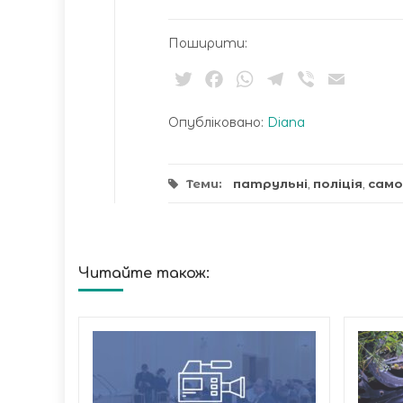
Поширити:
Twitter
Facebook
WhatsApp
Telegram
Viber
Email
Опубліковано:
Diana
Теми:
патрульні
,
поліція
,
само
Читайте також:
инуті
кати