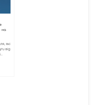
статистика
говорить сама за
себе
Протягом перших семи
е
місяців 2026 року
 на
правоохоронці
Тернопільської області...
я, які
ги від
..