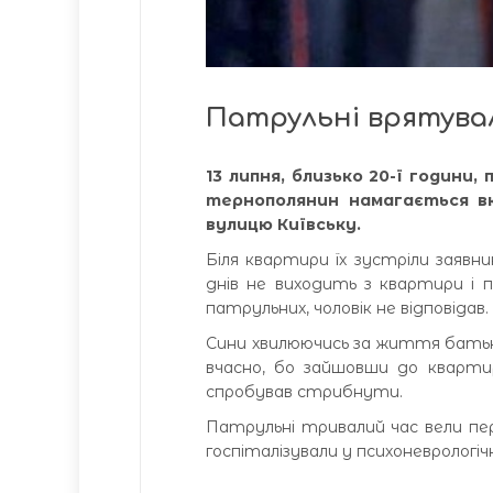
Патрульні врятувал
13 липня, близько 20-ї години
тернополянин намагається вк
вулицю Київську.
Біля квартири їх зустріли заявн
днів не виходить з квартири і п
патрульних, чоловік не відповідав.
Сини хвилюючись за життя батька
вчасно, бо зайшовши до квартир
спробував стрибнути.
Патрульні тривалий час вели пер
госпіталізували у психоневрологіч