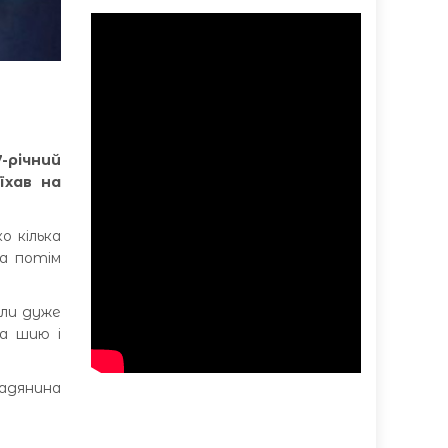
-річний
їхав на
о кілька
 а потім
или дуже
на шию і
мадянина