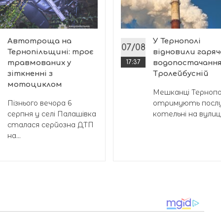
Автотроща на
У Тернополі
07/08
Тернопільщині: троє
відновили гаряч
травмованих у
17:37
водопостачання
зіткненні з
Тролейбусній
мотоциклом
Мешканці Тернопол
Пізнього вечора 6
отримують послу
серпня у селі Палашівка
котельні на вулиці.
сталася серйозна ДТП
на...