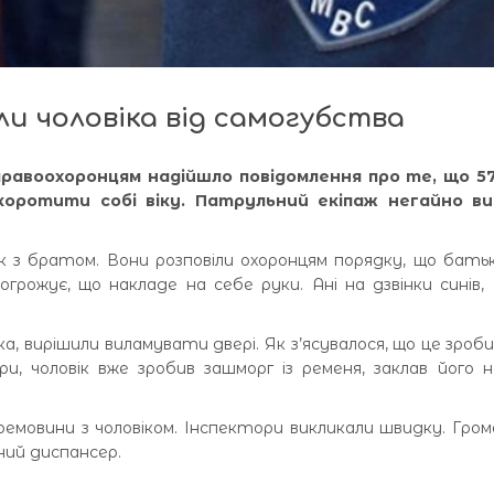
и чоловіка від самогубства
, правоохоронцям надійшло повідомлення про те, що 57
оротити собі віку. Патрульний екіпаж негайно ви
ик з братом. Вони розповіли охоронцям порядку, що батьк
огрожує, що накладе на себе руки. Ані на дзвінки синів,
, вирішили виламувати двері. Як з’ясувалося, що це зроб
и, чоловік вже зробив зашморг із ременя, заклав його 
емовини з чоловіком. Інспектори викликали швидку. Гро
ний диспансер.