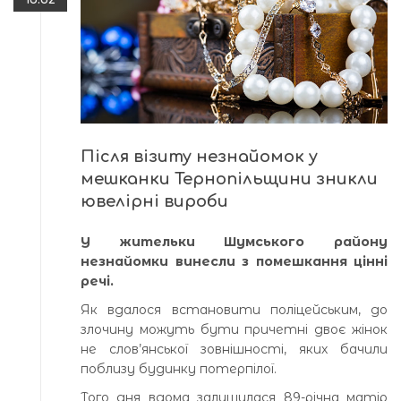
Після візиту незнайомок у
мешканки Тернопільщини зникли
ювелірні вироби
У жительки Шумського району
незнайомки винесли з помешкання цінні
речі.
Як вдалося встановити поліцейським, до
злочину можуть бути причетні двоє жінок
не слов’янської зовнішності, яких бачили
поблизу будинку потерпілої.
Того дня вдома залишилася 89-річна матір