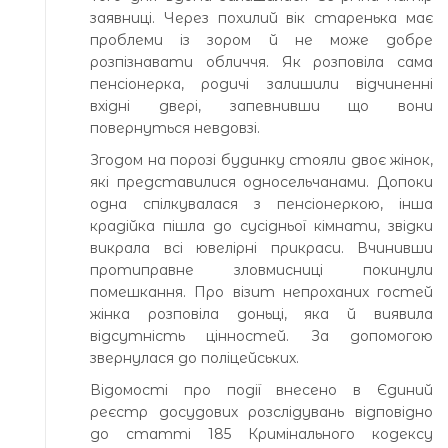
заявниці. Через похилий вік старенька має
проблеми із зором й не може добре
розпізнавати обличчя. Як розповіла сама
пенсіонерка, родичі залишили відчиненні
вхідні двері, запевнивши що вони
повернуться невдовзі.
Згодом на порозі будинку стояли двоє жінок,
які представилися односельчанами. Допоки
одна спілкувалася з пенсіонеркою, інша
крадійка пішла до сусідньої кімнати, звідки
викрала всі ювелірні прикраси. Вчинивши
протиправне зловмисниці покинули
помешкання. Про візит непроханих гостей
жінка розповіла доньці, яка й виявила
відсутність цінностей. За допомогою
звернулася до поліцейських.
Відомості про події внесено в Єдиний
реєстр досудових розслідувань відповідно
до статті 185 Кримінального кодексу