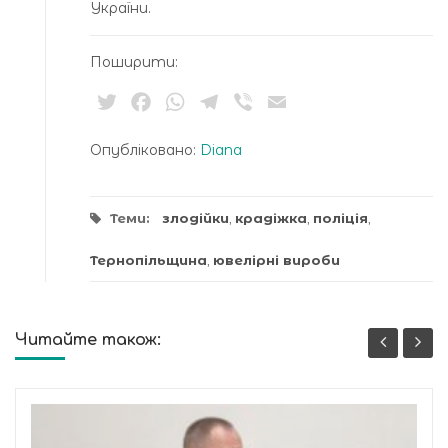
України.
Поширити:
Twitter
Facebook
WhatsApp
Telegram
Viber
Email
Опубліковано:
Diana
Теми:
злодійки
,
крадіжка
,
поліція
,
Тернопільщина
,
ювелірні вироби
Читайте також: