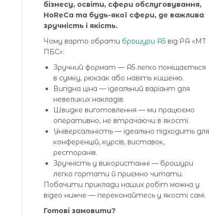
бізнесу, освіти, сфери обслуговування,
HoReCa та будь-якої сфери, де важлива
зручність і якість.
Чому варто обрати
брошури А5
від РА «МТ
ПБС»:
Зручний формат — А5 легко поміщається
в сумку, рюкзак або навіть кишеню.
Вигідна ціна — ідеальний варіант для
невеликих накладів.
Швидке виготовлення — ми працюємо
оперативно, не втрачаючи в якості.
Універсальність — ідеально підходить для
конференцій, курсів, виставок,
ресторанів.
Зручність у використанні — брошури
легко гортати й приємно читати.
Побачити приклади наших робіт можна у
відео нижче — переконайтесь у якості самі.
Готові замовити?