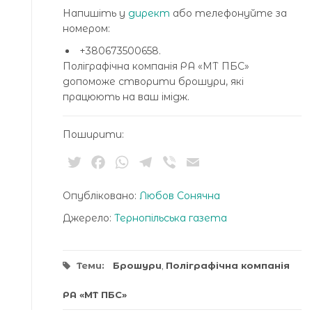
Напишіть у
директ
або телефонуйте за
номером:
+380673500658.
Поліграфічна компанія РА «МТ ПБС»
допоможе створити брошури, які
працюють на ваш імідж.
Поширити:
Twitter
Facebook
WhatsApp
Telegram
Viber
Email
Опубліковано:
Любов Сонячна
Джерело:
Тернопільська газета
Теми:
Брошури
,
Поліграфічна компанія
РА «МТ ПБС»