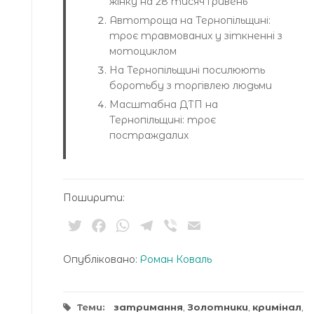
жінку на 28 тисяч гривень
Автотроща на Тернопільщині:
троє травмованих у зіткненні з
мотоциклом
На Тернопільщині посилюють
боротьбу з торгівлею людьми
Масштабна ДТП на
Тернопільщині: троє
постраждалих
Поширити:
Twitter
Facebook
WhatsApp
Telegram
Viber
Email
Опубліковано:
Роман Коваль
Теми:
затримання
,
Золотники
,
кримінал
,