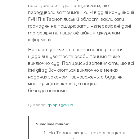
послідовності дій поліцейських, що
передували затриманню. У відділі комунікації
ГУНП в Тернопільській області закликали
громадян не поширювати неперевірені дані
та довіряти лише офіційним джерелам
інформації.
Наголошується, що остаточне рішення
щодо винуватості особи прийматиме
виключно суд. Поліцейські запевняють, що всі
їхні дії здійснюються виключно в межах
наданих законом повноважень, а будь-які
маніпуляції навколо цієї події є
безпідставними.
Джерело:
tp.npu.gov.ua
Читайте також:
На Тернопільщині шахраї ошукали