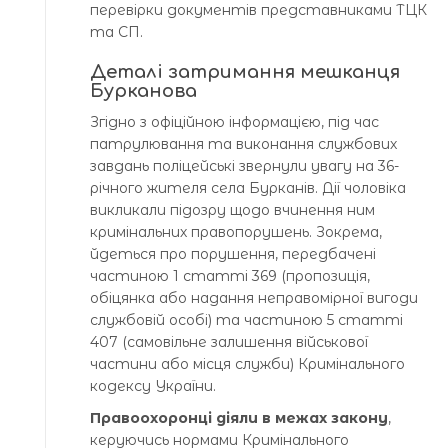
перевірки документів представниками ТЦК
та СП.
Деталі затримання мешканця
Бурканова
Згідно з офіційною інформацією, під час
патрулювання та виконання службових
завдань поліцейські звернули увагу на 36-
річного жителя села Бурканів. Дії чоловіка
викликали підозру щодо вчинення ним
кримінальних правопорушень. Зокрема,
йдеться про порушення, передбачені
частиною 1 статті 369 (пропозиція,
обіцянка або надання неправомірної вигоди
службовій особі) та частиною 5 статті
407 (самовільне залишення військової
частини або місця служби) Кримінального
кодексу України.
Правоохоронці діяли в межах закону
,
керуючись нормами Кримінального