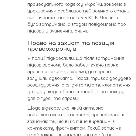
процесуального кодексу України, зокрема з
урахуванням особливостей воєнного стану,
визначених статтею 615 КПК. Чоловіка
було затримано, а згодом повідомлено про
підозру у вчиненні злочинів.
Право на захист та позиція
правоохоронців
У поліції підкреслили, що після затримання
підозрюваному було забезпечено повне
право на захист, зокрема, до справи
залучили адвоката. Наразі триває досудове
розслідування, а слідчі готують клопотання
до суду щодо обрання запобіжного заходу
для фігуранта справи.
Щодо відеоролика, який активно
поширюється в інтернеті, правоохоронці
зазначають, що він є лише вирваним із
контексту фрагментом. Такий запис не
відображає повної картини подій та