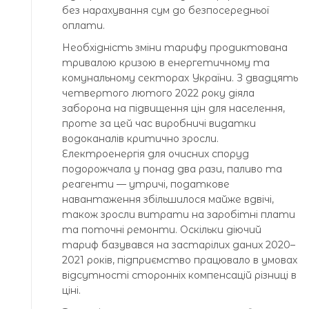
без нарахування сум до безпосередньої
оплати.
Необхідність зміни тарифу продиктована
тривалою кризою в енергетичному та
комунальному секторах України. З двадцять
четвертого лютого 2022 року діяла
заборона на підвищення цін для населення,
проте за цей час виробничі видатки
водоканалів критично зросли.
Електроенергія для очисних споруд
подорожчала у понад два рази, паливо та
реагенти — утричі, податкове
навантаження збільшилося майже вдвічі,
також зросли витрати на заробітні плати
та поточні ремонти. Оскільки діючий
тариф базувався на застарілих даних 2020–
2021 років, підприємство працювало в умовах
відсутності сторонніх компенсацій різниці в
ціні.