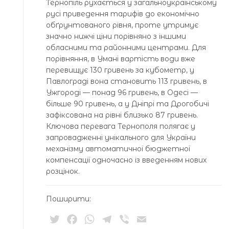
Тернопіль рухається у загальноукраїнському
русі приведення тарифів до економічно
обґрунтованого рівня, проте утримує
значно нижчі ціни порівняно з іншими
обласними та районними центрами. Для
порівняння, в Умані вартість води вже
перевищує 130 гривень за кубометр, у
Павлограді вона становить 113 гривень, в
Ужгороді — понад 96 гривень, в Одесі —
більше 90 гривень, а у Дніпрі та Дрогобичі
зафіксована на рівні близько 87 гривень.
Ключова перевага Тернополя полягає у
запровадженні унікального для України
механізму автоматичної бюджетної
компенсації одночасно із введенням нових
розцінок.
Поширити:
Twitter
Facebook
WhatsApp
Telegram
Viber
Email