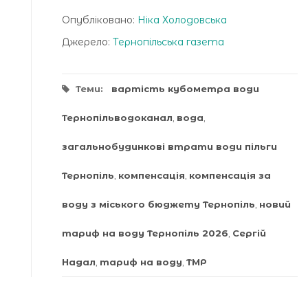
Опубліковано:
Ніка Холодовська
Джерело:
Тернопільська газета
Теми:
вартість кубометра води
Тернопільводоканал
,
вода
,
загальнобудинкові втрати води пільги
Тернопіль
,
компенсація
,
компенсація за
воду з міського бюджету Тернопіль
,
новий
тариф на воду Тернопіль 2026
,
Сергій
Надал
,
тариф на воду
,
ТМР