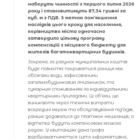
наберуть чинності з першого липня 2026
року і становитимуть 87,34 гривні за
куб. м з ПДВ. З метою пом’якшення
наслідків цього кроку для населення,
керівництво міста одночасно
затвердило цільову програму
компенсацій з місцевого бюджету для
жителів багатоквартирних будинків.
Зокрема, за рахунок муніципальних коштів
буде повністю покриватися різниця між
обсягами води, зафіксованими
загальнобудинковим лічильником, та
сумарним споживанням за індивідуальними
квартирними приладами. Ці об’єми, що
виникають через технічні витрати
всередині мереж та обслуговування під’їздів,
раніше додавалися до платіжок мешканців, а
відтепер будуть компенсовані міською
радою. У квитанціях дана графа
відображатиметься суто інформативно,