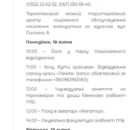
(0352) 22-02-52, (067) 530-59-40.
Тернопільський міський територіальний
центр соціального обслуговування
населення знаходиться за адресою: вул.
Лисенка, 8.
Понеділок, 18 липня
10:00 – Йога у парку Національного
відродження;
11:00 – Хочу бути красивою. Відвідування
салону краси «Таміла» (запис обов’язковий за
телефоном +380982963180);
12:00 – Індивідуальні заняття на
тренажерах та дошці Євменова (кабінет
№6);
12:00 – Похід в аквапарк «Алігатор»;
14:00 – Лікувальна фізкультура (кабінет №6).
Вівторок, 19 липня