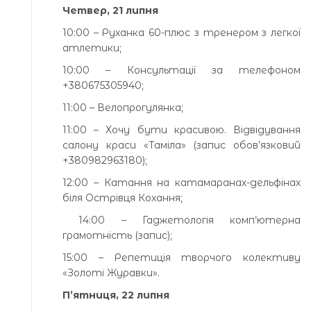
Четвер, 21 липня
10:00 – Руханка 60-плюс з тренером з легкої
атлетики;
10:00 – Консультації за телефоном
+380675305940;
11:00 – Велопрогулянка;
11:00 – Хочу бути красивою. Відвідування
салону краси «Таміла» (запис обов’язковий
+380982963180);
12:00 – Катання на катамаранах-дельфінах
біля Острівця Кохання;
14:00 – Гаджетологія комп’ютерна
грамотність (запис);
15:00 – Репетиція творчого колективу
«Золоті Журавки».
П’ятниця, 22 липня