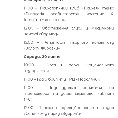
11:00 – Психологічний клуб «Психея» тема:
«Типологія особистості», частина 4.
Інтуїти та сенсори;
12:00 – Обстеження слуху у Медичному
центрі «Лорімед»;
15:00 – Репетиція творчого колективу
«Золоті Журавки».
Середа, 20 липня
10:00 – Йога у парку Національного
відродження;
11:00 – Гра у боулінг у ТРЦ «Подоляни»;
11:00 – Індивідуальні заняття на
тренажерах та дошці Євменова (кабінет
№6);
12:00 – Психолого-корекційне заняття група
«Сонечко» у парку «Здоров’я».