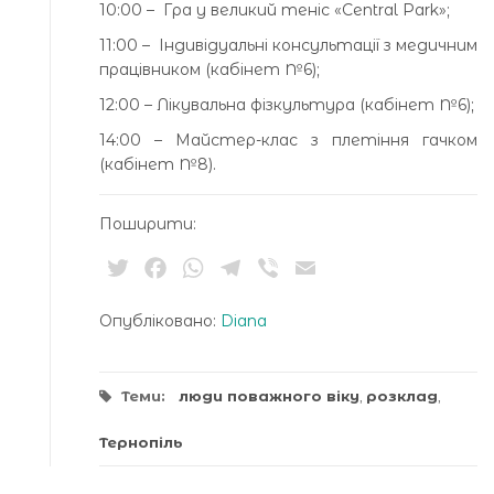
10:00 – Гра у великий теніс «Central Park»;
11:00 – Індивідуальні консультації з медичним
працівником (кабінет №6);
12:00 – Лікувальна фізкультура (кабінет №6);
14:00 – Майстер-клас з плетіння гачком
(кабінет №8).
Поширити:
Twitter
Facebook
WhatsApp
Telegram
Viber
Email
Опубліковано:
Diana
Теми:
люди поважного віку
,
розклад
,
Тернопіль