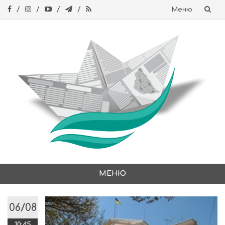
Меню
Skip
to
content
МЕНЮ
Skip
to
06/08
content
10:45