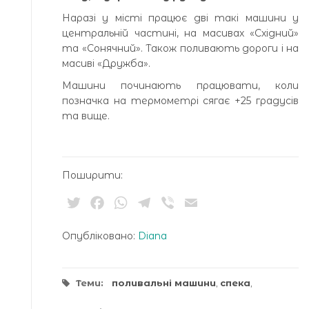
Наразі у місті працює дві такі машини у
центральній частині, на масивах «Східний»
та «Сонячний». Також поливають дороги і на
масиві «Дружба».
Машини починають працювати, коли
позначка на термометрі сягає +25 градусів
та вище.
Поширити:
Twitter
Facebook
WhatsApp
Telegram
Viber
Email
Опубліковано:
Diana
Теми:
поливальні машини
,
спека
,