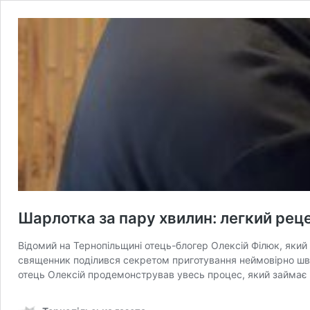
Шарлотка за пару хвилин: легкий реце
Відомий на Тернопільщині отець-блогер Олексій Філюк, який 
священник поділився секретом приготування неймовірно шв
отець Олексій продемонстрував увесь процес, який займає 