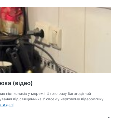
юка (відео)
ив підписників у мережі. Цього разу багатодітний
ування від священника У своєму черговому відеоролику
Шарлотка
ати далі
за
пару