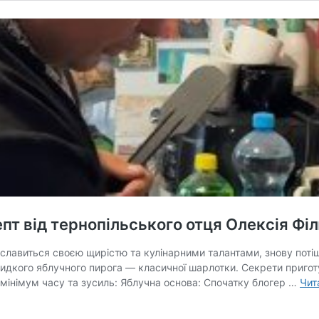
пт від тернопільського отця Олексія Філ
славиться своєю щирістю та кулінарними талантами, знову потіш
идкого яблучного пирога — класичної шарлотки. Секрети пригот
мінімум часу та зусиль: Яблучна основа: Спочатку блогер …
Чит