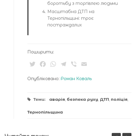
боротьбу з торгівлею людьми
Масштабна ДТП на
Тернопільщині: троє
постраждалих
Поширити:
Twitter
Facebook
WhatsApp
Telegram
Viber
Email
Опубліковано:
Роман Коваль
Теми:
аварія
,
безпека руху
,
ДТП
,
поліція
,
Тернопільщина