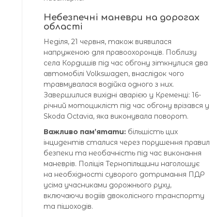
Небезпечні маневри на дорогах
області
Неділя, 21 червня, також виявилася
напруженою для правоохоронців. Поблизу
села Кордишів під час обгону зіткнулися два
автомобілі Volkswagen, внаслідок чого
травмувалася водійка одного з них.
Завершилися вихідні аварією у Кременці: 16-
річний мотоцикліст під час обгону врізався у
Skoda Octavia, яка виконувала поворот.
Важливо пам’ятати:
більшість цих
інцидентів сталися через порушення правил
безпеки та необачність під час виконання
маневрів. Поліція Тернопільщини наголошує
на необхідності суворого дотримання ПДР
усіма учасниками дорожнього руху,
включаючи водіїв двоколісного транспорту
та пішоходів.