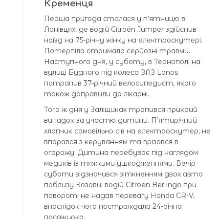
Кременця
Перша пригода сталася у п’ятницю в
Ланівцях, де водій Citroën Jumper здійснив
наїзд на 75-річну жінку на електроскутері.
Потерпіла отримала серйозні травми.
Наступного дня, у суботу, в Тернополі на
вулиці Будного під колеса ЗАЗ Lanos
потрапив 37-річний велосипедист, якого
також доправили до лікарні.
Того ж дня у Заліщиках трапився прикрий
випадок за участю дитини. П’ятирічний
хлопчик самовільно сів на електроскутер, не
впорався з керуванням та врізався в
огорожу. Дитина перебуває під наглядом
медиків із тяжкими ушкодженнями. Вечір
суботи відзначився зіткненням двох авто
поблизу Козови: водій Citroën Berlingo при
повороті не надав перевагу Honda CR-V,
внаслідок чого постраждала 24-річна
пасажирка.