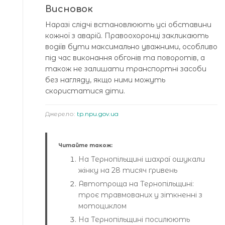
Висновок
Наразі слідчі встановлюють усі обставини
кожної з аварій. Правоохоронці закликають
водіїв бути максимально уважними, особливо
під час виконання обгонів та поворотів, а
також не залишати транспортні засоби
без нагляду, якщо ними можуть
скористатися діти.
Джерело:
tp.npu.gov.ua
Читайте також:
На Тернопільщині шахраї ошукали
жінку на 28 тисяч гривень
Автотроща на Тернопільщині:
троє травмованих у зіткненні з
мотоциклом
На Тернопільщині посилюють