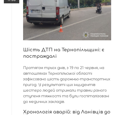
Шість ДТП на Тернопільщині: є
постраждалі
Протягом трьох днів, з 19 по 21 червня, на
автошляхах Тернопільської області
зафіксовано шість дорожньо-транспортних
пригод. У результаті цих інцидентів
шестеро людей отримали травми різного
ступеня тяжкості та були госпіталізовані
до медичних закладів.
Хронологія аварій: від Ланівців до