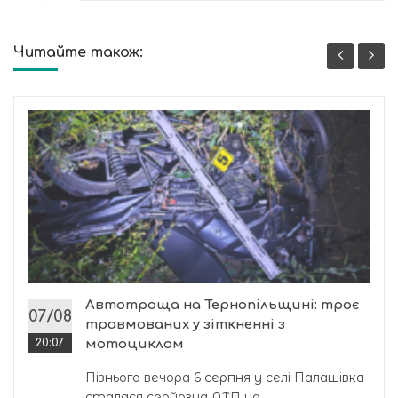
Читайте також:
Автотроща на Тернопільщині: троє
07/08
травмованих у зіткненні з
20:07
мотоциклом
Пізнього вечора 6 серпня у селі Палашівка
сталася серйозна ДТП на...