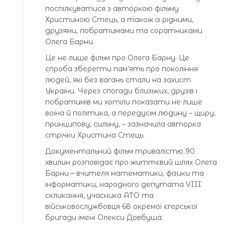
поспілкуватися з авторкою фільму
Христиною Стець, а також із рідними,
друзями, побратимами та соратниками
Олега Барни.
Це не лише фільм про Олега Барну. Це
спроба зберегти пам’ять про покоління
людей, які без вагань стали на захист
України. Через спогади близьких, друзів і
побратимів ми хотіли показати не лише
воїна й політика, а передусім людину – щиру,
принципову, сильну, – зазначила авторка
стрічки Христина Стець.
Документальний фільм тривалістю 90
хвилин розповідає про життєвий шлях Олега
Барни – вчителя математики, фізики та
інформатики, народного депутата VIII
скликання, учасника АТО та
військовослужбовця 68 окремої єгерської
бригади імені Олекси Довбуша.