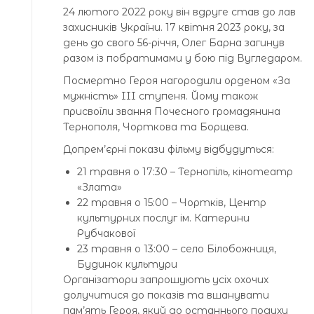
24 лютого 2022 року він вдруге став до лав
захисників України. 17 квітня 2023 року, за
день до свого 56-річчя, Олег Барна загинув
разом із побратимами у бою під Вугледаром.
Посмертно Героя нагородили орденом «За
мужність» III ступеня. Йому також
присвоїли звання Почесного громадянина
Тернополя, Чорткова та Борщева.
Допрем’єрні покази фільму відбудуться:
21 травня о 17:30 – Тернопіль, кінотеатр
«Злата»
22 травня о 15:00 – Чортків, Центр
культурних послуг ім. Катерини
Рубчакової
23 травня о 13:00 – село Білобожниця,
Будинок культури
Організатори запрошують усіх охочих
долучитися до показів та вшанувати
пам’ять Героя, який до останнього подиху