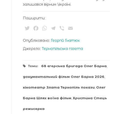
залишався вірним Україні.
Поширити:
Twitter
Facebook
WhatsApp
Telegram
Viber
Email
Опубліковано:
Георгій Гнатюк
Джерело:
Тернопільська газета
Теми:
68 єгерська бригада Олег Барна
,
документальний фільм Олег Барна 2026
,
кінотеатр Злата Тернопіль покази
,
Олег
Барна Шлях воїна фільм
,
Христина Стець
режисерка