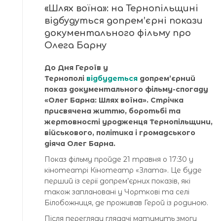
«Шлях воїна»: на Тернопільщині
відбудуться допрем’єрні покази
документального фільму про
Олега Барну
До Дня Героїв у
Тернополі
відбудеться
допрем’єрний
показ документального фільму-спогаду
«Олег Барна: Шлях воїна». Стрічка
присвячена життю, боротьбі та
жертовності уродженця Тернопільщини,
військового, політика і громадського
діяча Олег Барна.
Показ фільму пройде 21 травня о 17:30 у
кінотеатрі Кінотеатр «Злата». Це буде
перший із серії допрем’єрних показів, які
також заплановані у Чорткові та селі
Білобожниця, де проживав Герой із родиною.
Після перегляду глядачі матимуть змогу