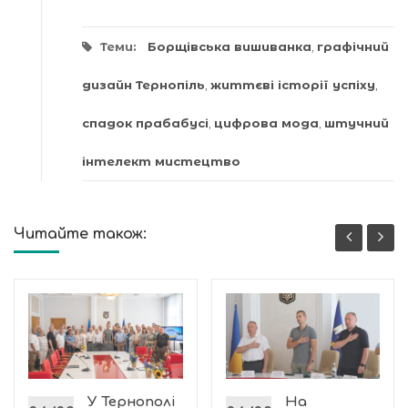
Теми:
Борщівська вишиванка
,
графічний
дизайн Тернопіль
,
життєві історії успіху
,
спадок прабабусі
,
цифрова мода
,
штучний
інтелект мистецтво
Читайте також:
і
У Тернополі
На