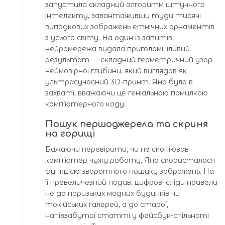
запустила складний алгоритм штучного
інтелекту, завантаживши туди тисячі
випадкових зображень етнічних орнаментів
з усього світу. На один із запитів
нейромережа видала приголомшливий
результат — складний геометричний узор
неймовірної глибини, який виглядав як
ультрасучасний 3D-принт. Яна була в
захваті, вважаючи це геніальною помилкою
комп’ютерного коду.
Пошук першоджерела та скриня
на горищі
Бажаючи перевірити, чи не скопіював
комп’ютер чужу роботу, Яна скористалася
функцією зворотного пошуку зображень. На
її превеличезний подив, цифрові сліди привели
не до паризьких модних будинків чи
токійських галерей, а до старої,
напівзабутої статті у фейсбук-спільноті