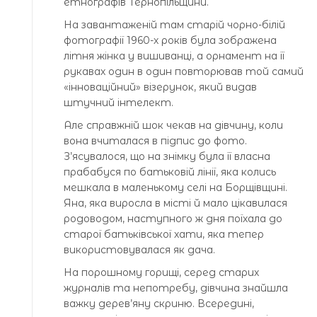
етнографів Тернопільщини.
На завантаженій там старій чорно-білій
фотографії 1960-х років була зображена
літня жінка у вишиванці, а орнамент на її
рукавах один в один повторював той самий
«інноваційний» візерунок, який видав
штучний інтелект.
Але справжній шок чекав на дівчину, коли
вона вчиталася в підпис до фото.
З’ясувалося, що на знімку була її власна
прабабуся по батьковій лінії, яка колись
мешкала в маленькому селі на Борщівщині.
Яна, яка виросла в місті й мало цікавилася
родоводом, наступного ж дня поїхала до
старої батьківської хати, яка тепер
використовувалася як дача.
На порошному горищі, серед старих
журналів та непотребу, дівчина знайшла
важку дерев’яну скриню. Всередині,