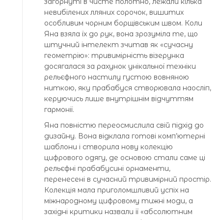
загорнуті в чисте полотно, лежали кілька
невибілених лляних сорочок, вишитих
особливим чорним борщівським швом. Коли
Яна взяла їх до рук, вона зрозуміла те, що
штучний інтелект зчитав як «сучасну
геометрію»: тривимірність візерунка
досягалася за рахунок унікальної техніки
рельєфного настилу густою вовняною
ниткою, яку прабабуся створювала наосліп,
керуючись лише внутрішнім відчуттям
гармонії.
Яна повністю переосмислила свій підхід до
дизайну. Вона відклала готові комп’ютерні
шаблони і створила нову колекцію
цифрового одягу, де основою стали саме ці
рельєфні прабабусині орнаменти,
перенесені в сучасний тривимірний простір.
Колекція мала приголомшливий успіх на
міжнародному цифровому тижні моди, а
західні критики назвали її «абсолютним