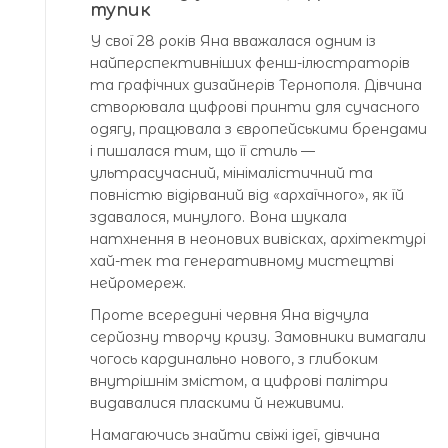
тупик
У свої 28 років Яна вважалася одним із
найперспективніших фенш-ілюстраторів
та графічних дизайнерів Тернополя. Дівчина
створювала цифрові принти для сучасного
одягу, працювала з європейськими брендами
і пишалася тим, що її стиль —
ультрасучасний, мінімалістичний та
повністю відірваний від «архаїчного», як їй
здавалося, минулого. Вона шукала
натхнення в неонових вивісках, архітектурі
хай-тек та генеративному мистецтві
нейромереж.
Проте всередині червня Яна відчула
серйозну творчу кризу. Замовники вимагали
чогось кардинально нового, з глибоким
внутрішнім змістом, а цифрові палітри
видавалися пласкими й неживими.
Намагаючись знайти свіжі ідеї, дівчина