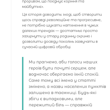
проривом, що поєднує коріння та
майбутнє».
Ця історія доводить: іноді, щоб створити
щось справді революційне та прогресивне,
не потрібно шукати натхнення в чужих
далеких трендах — достатньо просто
зазирнути у стару родинну скриню і
дозволити досвіду поколінь зазвучати в
сучасній цифровій обробці.
Ми прагнемо, аби голоси наших
героїв були почуті серцем, але
водночас оберігаємо їхній спокій.
Саме тому всі імена у статті
змінено, а назви населених пунктів
залишено в таємниці. Будь-які
збіги є випадковими, але
пережитий біль — справжній