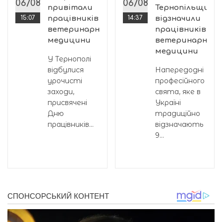
06/08
06/08
привітали
Тернопільщині
15:07
працівників
14:37
відзначили
ветеринарної
працівників
медицини
ветеринарної
медицини
У Тернополі
відбулися
Напередодні
урочисті
професійного
заходи,
свята, яке в
присвячені
Україні
Дню
традиційно
працівників...
відзначають
9...