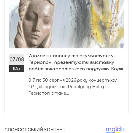
Діалог живопису та скульптури: у
07/08
Тернополі презентують виставку
11:52
робіт закарпатського подружжя Корж
З 7 по 30 серпня 2026 року концерт-хол
ТРЦ «Подоляни» (Podolyany Hall) у
Тернополі стане...