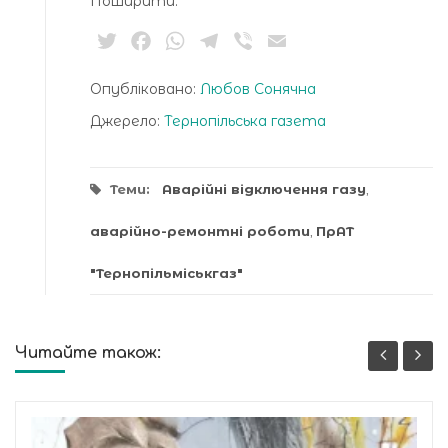
Поширити:
Twitter
Facebook
WhatsApp
Telegram
Viber
Email
Опубліковано:
Любов Сонячна
Джерело:
Тернопільська газета
Теми:
Аварійні відключення газу
,
аварійно-ремонтні роботи
,
ПрАТ
"Тернопільміськгаз"
Читайте також: