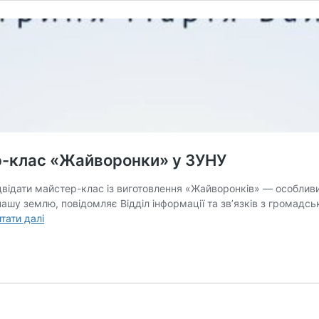
ер-клас «Жайворонки» у ЗУНУ
двідати майстер-клас із виготовлення «Жайворонків» — особливи
нашу землю, повідомляє Відділ інформації та зв’язків з громадсь
Створи
тати далі
оберіг
для
захисника:
майстер-
клас
«Жайворонки»