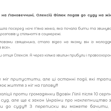
о на Лановеччині, Олексій Філюк подав до суду на жін
шла посеред ночі п’яна жінка, яка почала бити та звину
розповів у спільноті в соцмережі.
ловами священика, стало відео на якому він із молодд
 все».
 отця Олексія. А через кілька хвилин прибули і правоохорон
 міг припустити, але ці останні події, які трапи
є життя з ніг на голову!!!
 поліції проти громадянки Вдовін Лілії після 10 сер
суд, але ще є закон України про наклепництво 
 до суду!!! З переписки ви можете бачити, 