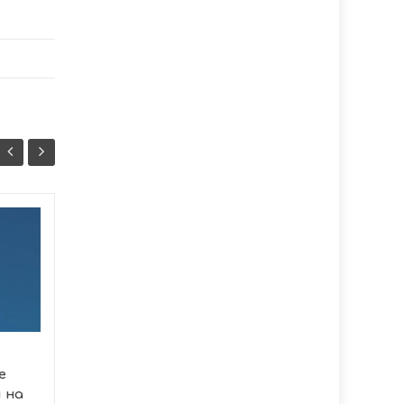
Домашнє
07/08
07/08
насильство на
17:07
Тернопільщині:
16:37
статистика
говорить сама за
себе
Протягом перших семи
е
місяців 2026 року
 на
правоохоронці