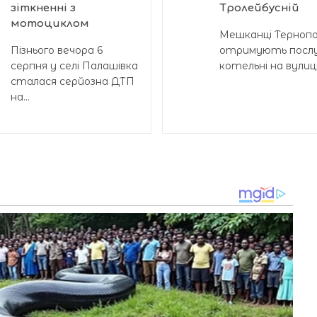
зіткненні з
Тролейбусній
мотоциклом
Мешканці Тернопол
Пізнього вечора 6
отримують послу
серпня у селі Палашівка
котельні на вулиці.
сталася серйозна ДТП
на...