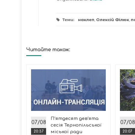
Теми:
наклеп
,
Олексій Філюк
,
п
Читайте також:
инуті
кати
пекція
с
П’ятдесят дев’ята
07/08
07/08
сесія Тернопільської
20:37
міської ради
20:07