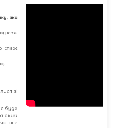
ку, яка
вачувати
ю співає
ці.
лися зі
пня буде
за який
як все