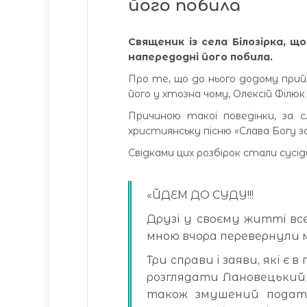
його побила
Священик із села Білозірка, щ
напередодні його побила.
Про те, що до нього додому прий
його у хтозна чому, Олексій Філюк 
Пpичиною такої поведінки, за с
хpистиянську пісню «Слава Богу за
Свідками цих розбірок стали сусіди
«ЙДЕМ ДО СУДУ!!!
Друзі у своєму житті все
мною вчора перевернули мо
Три справи і заяви, які є в
розглядати Лановецький 
також змушений подати