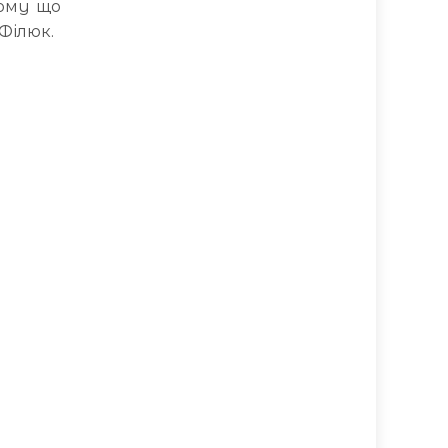
тому що
 Філюк.