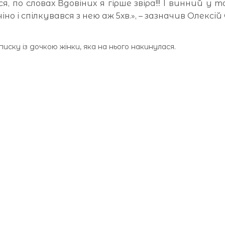
я, по словах Вдовіних я гірше звіра!!! І винний у 
но і спілкувався з нею аж 5хв.», – зазначив Олексій
ску із дочкою жінки, яка на нього накинулася.