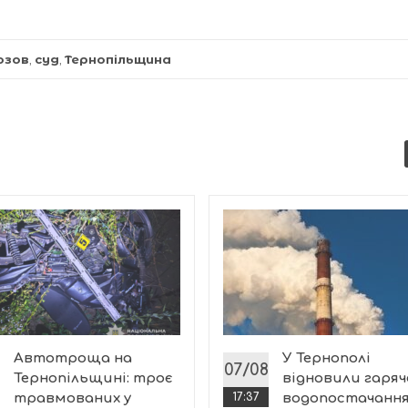
озов
,
суд
,
Тернопільщина
Автотроща на
У Тернополі
07/08
Тернопільщині: троє
відновили гаряч
травмованих у
17:37
водопостачання