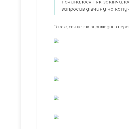
починалося і як закінчилос
запросив дівчину на капучі
Також, священик оприлюднив перепи