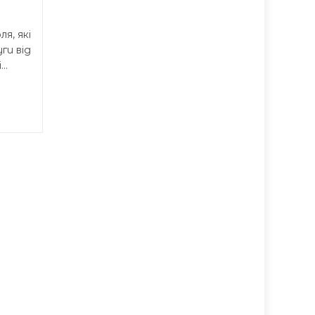
Тернопільської області...
я, які
ги від
..