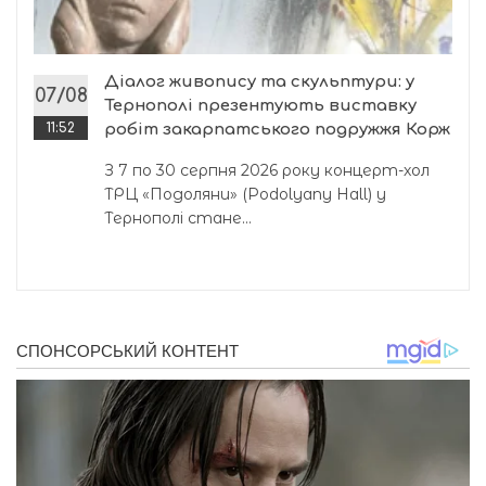
Діалог живопису та скульптури: у
07/08
Тернополі презентують виставку
11:52
робіт закарпатського подружжя Корж
З 7 по 30 серпня 2026 року концерт-хол
ТРЦ «Подоляни» (Podolyany Hall) у
Тернополі стане...