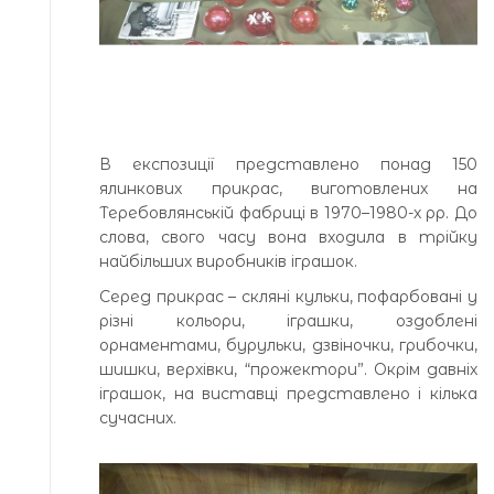
В експозиції представлено понад 150
ялинкових прикрас, виготовлених на
Теребовлянській фабриці в 1970–1980-х рр. До
слова, свого часу вона входила в трійку
найбільших виробників іграшок.
Серед прикрас – скляні кульки, пофарбовані у
різні кольори, іграшки, оздоблені
орнаментами, бурульки, дзвіночки, грибочки,
шишки, верхівки, “прожектори”. Окрім давніх
іграшок, на виставці представлено і кілька
сучасних.