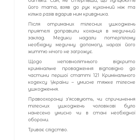
батька. Син, не стерпівши, що лупцюють
його тата, взяв до рук кухонний ніж та
кілька разів вдарив ним кривдника.
Після отриманих тілесних ушкоджень
приятелі доправили коханця в медичний
заклад. Медики надали потерпілому
необхідну медичну допомогу, наразі його
життю нічого не загрожує.
Щодо неповнолітнього відкрито
кримінальне провадження відповідно до
частини першої статті 121 Кримінального
кодексу України – умисне тяжке тілесне
ушкодження.
Правоохоронці з’ясовують, чи спричинення
тілесних ушкоджень чоловікові було
нанесено умисно чи в стані необхідної
оборони.
Триває слідство.