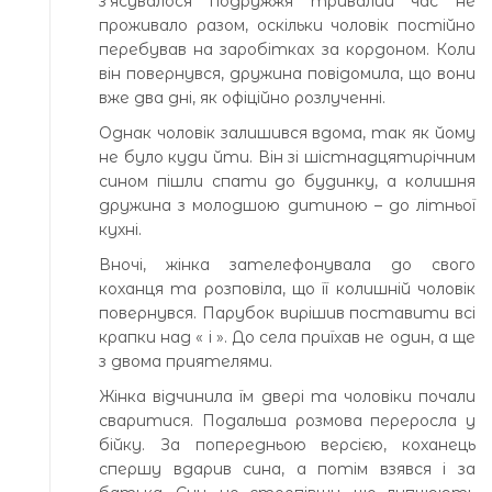
з’ясувалося подружжя тривалий час не
проживало разом, оскільки чоловік постійно
перебував на заробітках за кордоном. Коли
він повернувся, дружина повідомила, що вони
вже два дні, як офіційно розлученні.
Однак чоловік залишився вдома, так як йому
не було куди йти. Він зі шістнадцятирічним
сином пішли спати до будинку, а колишня
дружина з молодшою дитиною – до літньої
кухні.
Вночі, жінка зателефонувала до свого
коханця та розповіла, що її колишній чоловік
повернувся. Парубок вирішив поставити всі
крапки над « і ». До села приїхав не один, а ще
з двома приятелями.
Жінка відчинила їм двері та чоловіки почали
сваритися. Подальша розмова переросла у
бійку. За попередньою версією, коханець
спершу вдарив сина, а потім взявся і за