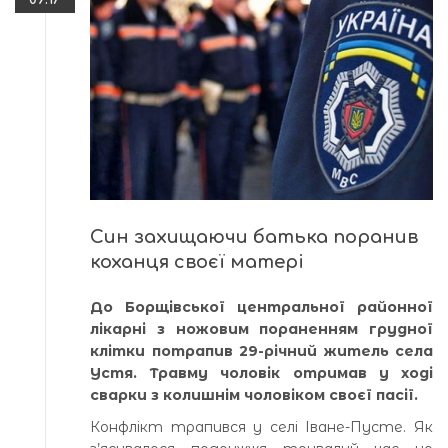
Син захищаючи батька поранив
коханця своєї матері
До Борщівської центральної районної
лікарні з ножовим пораненням грудної
клітки потрапив 29-річний житель села
Устя. Травму чоловік отримав у ході
сварки з колишнім чоловіком своєї пасії.
Конфлікт трапився у селі Іване-Пусте. Як