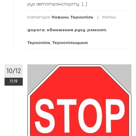
рух автотранспорту […]
Категорія:
Новини
,
Тернопіль
Мітки:
дорога
,
обмеження руху
,
ремонт
,
Тернопіль
,
Тернопільщина
10/12
11:19