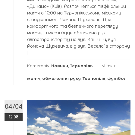
«Динамо» (Київ). Розпочнеться півфінальний
матч о 16:00 на Тернопільському міському
стадіоні імені Романа Шухевича. Для
комфортного та безпечного перегляду
матчу, в місті буде обмежено рух
автотранспорту на вул. Клінічній, вул.
Романа Шухевича, від вул. Веселої в сторону
[…]
Категорія:
Новини
,
Тернопіль
Мітки:
матч
,
обмеження руху
,
Тернопіль
,
футбол
04/04
12:08