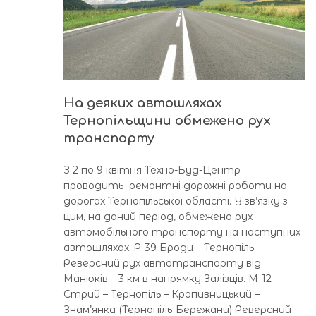
На деяких автошляхах
Тернопільщини обмежено рух
транспорту
З 2 по 9 квітня Техно-Буд-Центр
проводить ремонтні дорожні роботи на
дорогах Тернопільської області. У зв’язку з
цим, на даний період, обмежено рух
автомобільного транспорту на наступних
автошляхах: Р-39 Броди – Тернопіль
Реверсний рух автотранспорту від
Манюків – 3 км в напрямку Залізців. М-12
Стрий – Тернопіль – Кропивницький –
Знам’янка (Тернопіль-Бережани) Реверсний