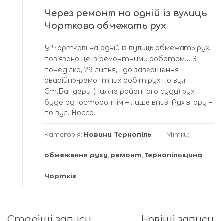
Через ремонт на одній із вулиць
Чорткова обмежать рух
У Чорткові на одній із вулиць обмежать рух,
пов’язано це із ремонтними роботами. З
понеділка, 29 липня, і до завершення
аварійно-ремонтних робіт рух по вул.
Ст.Бандери (нижче районного суду) рух
буде одностороннім – лише вниз. Рух вгору –
по вул. Носса.
Категорія:
Новини
,
Тернопіль
Мітки:
обмеження руху
,
ремонт
,
Тернопільщина
,
Чортків
Навігація
Старіші записи
Новіші записи