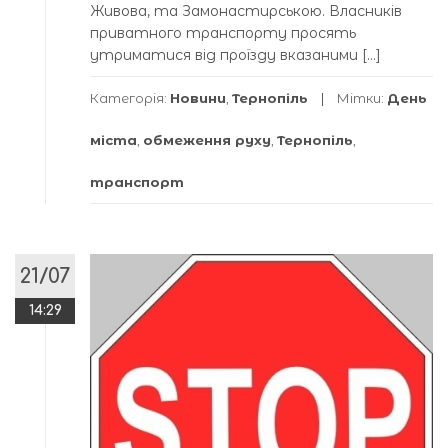
Живова, та Замонастирською. Власників
приватного транспорту просять
утриматися від проїзду вказаними […]
Категорія:
Новини
,
Тернопіль
Мітки:
День
міста
,
обмеження руху
,
Тернопіль
,
транспорт
21/07
14:29