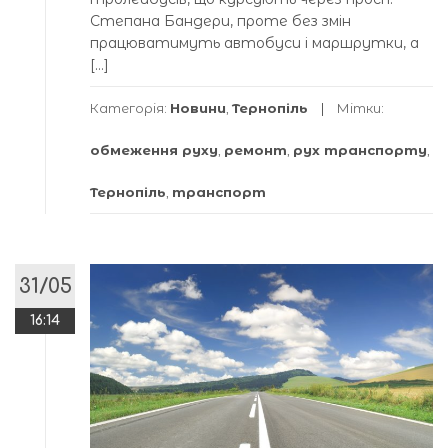
Степана Бандери, проте без змін
працюватимуть автобуси і маршрутки, а
[…]
Категорія:
Новини
,
Тернопіль
Мітки:
обмеження руху
,
ремонт
,
рух транспорту
,
Тернопіль
,
транспорт
31/05
16:14