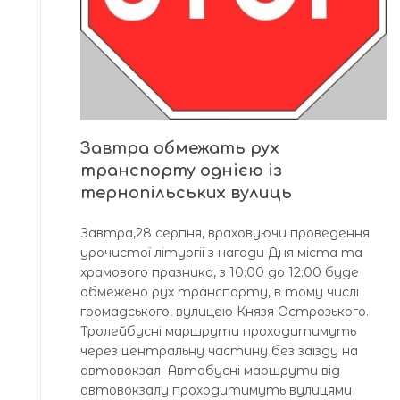
Завтра обмежать рух
транспорту однією із
тернопільських вулиць
Завтра,28 серпня, враховуючи проведення
урочистої літургії з нагоди Дня міста та
храмового празника, з 10:00 до 12:00 буде
обмежено рух транспорту, в тому числі
громадського, вулицею Князя Острозького.
Тролейбусні маршрути проходитимуть
через центральну частину без заїзду на
автовокзал. Автобусні маршрути від
автовокзалу проходитимуть вулицями