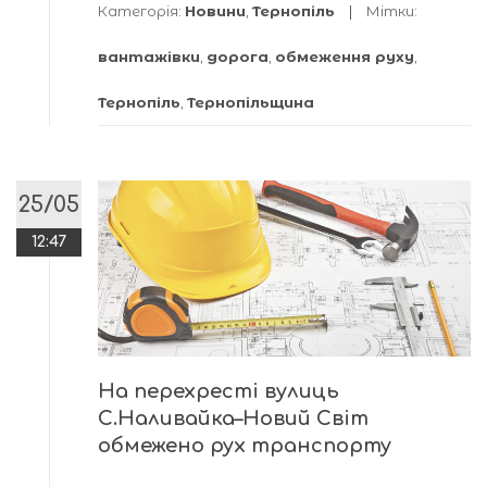
Категорія:
Новини
,
Тернопіль
Мітки:
вантажівки
,
дорога
,
обмеження руху
,
Тернопіль
,
Тернопільщина
25/05
12:47
На перехресті вулиць
С.Наливайка–Новий Світ
обмежено рух транспорту