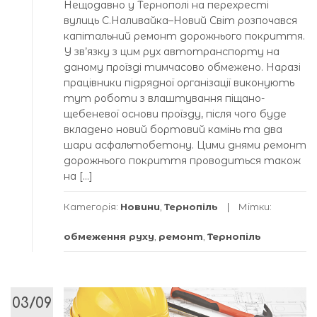
Нещодавно у Тернополі на перехресті
вулиць С.Наливайка–Новий Світ розпочався
капітальний ремонт дорожнього покриття.
У зв’язку з цим рух автотранспорту на
даному проїзді тимчасово обмежено. Наразі
працівники підрядної організації виконують
тут роботи з влаштування піщано-
щебеневої основи проїзду, після чого буде
вкладено новий бортовий камінь та два
шари асфальтобетону. Цими днями ремонт
дорожнього покриття проводиться також
на […]
Категорія:
Новини
,
Тернопіль
Мітки:
обмеження руху
,
ремонт
,
Тернопіль
03/09