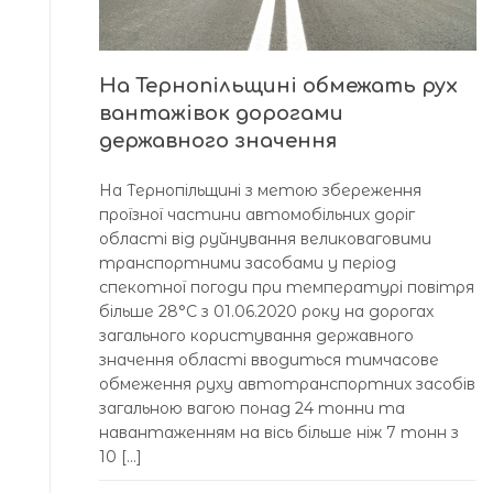
На Тернопільщині обмежать рух
вантажівок дорогами
державного значення
На Тернопільщині з метою збереження
проїзної частини автомобільних доріг
області від руйнування великоваговими
транспортними засобами у період
спекотної погоди при температурі повітря
більше 28°C з 01.06.2020 року на дорогах
загального користування державного
значення області вводиться тимчасове
обмеження руху автотранспортних засобів
загальною вагою понад 24 тонни та
навантаженням на вісь більше ніж 7 тонн з
10 […]