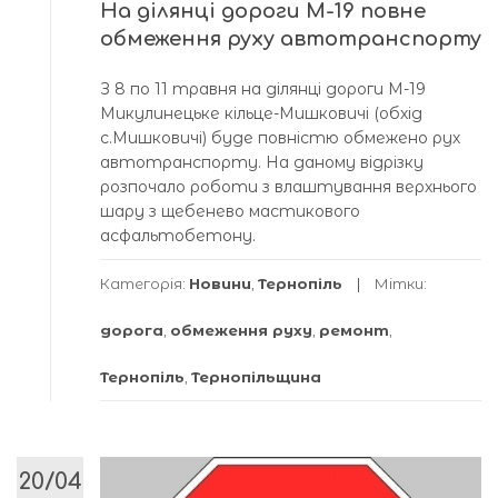
На ділянці дороги М-19 повне
обмеження руху автотранспорту
З 8 по 11 травня на ділянці дороги М-19
Микулинецьке кільце-Мишковичі (обхід
с.Мишковичі) буде повністю обмежено рух
автотранспорту. На даному відрізку
розпочало роботи з влаштування верхнього
шару з щебенево мастикового
асфальтобетону.
Категорія:
Новини
,
Тернопіль
Мітки:
дорога
,
обмеження руху
,
ремонт
,
Тернопіль
,
Тернопільщина
20/04