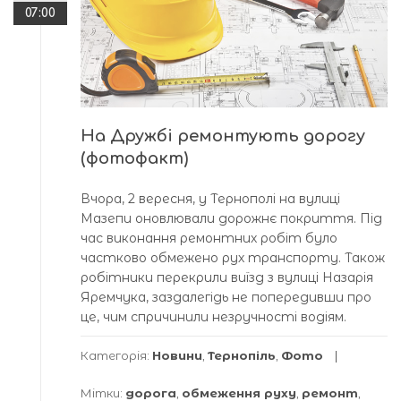
07:00
На Дружбі ремонтують дорогу
(фотофакт)
Вчора, 2 вересня, у Тернополі на вулиці
Мазепи оновлювали дорожнє покриття. Під
час виконання ремонтних робіт було
частково обмежено рух транспорту. Також
робітники перекрили виїзд з вулиці Назарія
Яремчука, заздалегідь не попередивши про
це, чим спричинили незручності водіям.
Категорія:
Новини
,
Тернопіль
,
Фото
Мітки:
дорога
,
обмеження руху
,
ремонт
,