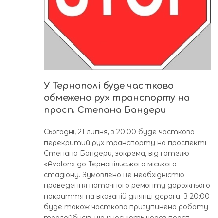
У Тернополі буде частково
обмежено рух транспорту на
просп. Степана Бандери
Сьогодні, 21 липня, з 20:00 буде частково
перекритий рух транспорту на проспекті
Степана Бандери, зокрема, від готелю
«Avalon» до Тернопільського міського
стадіону. Зумовлено це необхідністю
проведення поточного ремонту дорожнього
покриття на вказаній ділянці дороги. З 20:00
буде також частково призупинено роботу
тролейбусів, що курсують через просп.