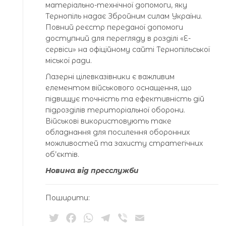
матеріально-технічної допомоги, яку
Тернопіль надає Збройним силам України.
Повний реєстр переданої допомоги
доступний для перегляду в розділі «Е-
сервіси» на офіційному сайті Тернопільської
міської ради.
Лазерні цілевказівники є важливим
елементом військового оснащення, що
підвищує точність та ефективність дій
підрозділів територіальної оборони.
Військові використовують таке
обладнання для посилення оборонних
можливостей та захисту стратегічних
об’єктів.
Новина від пресслужби
Поширити:
Twitter
Facebook
WhatsApp
Telegram
Viber
Email