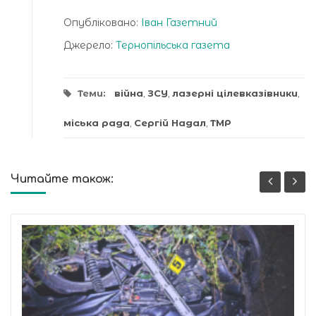
Опубліковано:
Іван Газетний
Джерело:
Тернопільська газета
Теми:
війна
,
ЗСУ
,
лазерні цілевказівники
,
міська рада
,
Сергій Надал
,
ТМР
Читайте також: