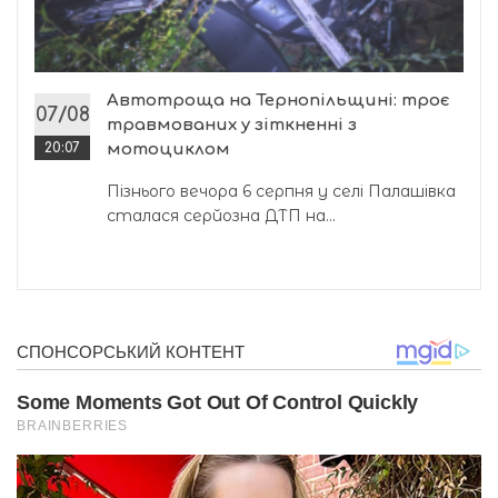
Автотроща на Тернопільщині: троє
07/08
травмованих у зіткненні з
20:07
мотоциклом
Пізнього вечора 6 серпня у селі Палашівка
сталася серйозна ДТП на...