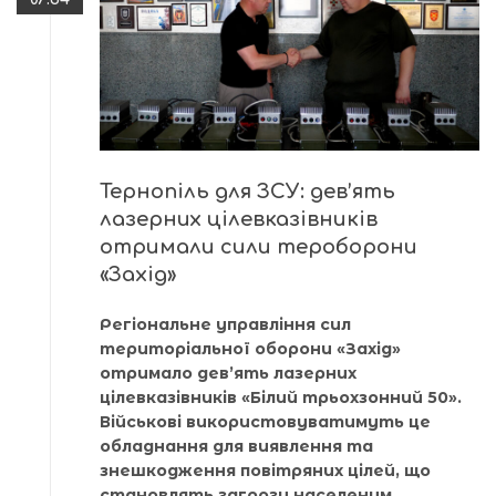
Тернопіль для ЗСУ: дев’ять
лазерних цілевказівників
отримали сили тероборони
«Захід»
Регіональне управління сил
територіальної оборони «Захід»
отримало дев’ять лазерних
цілевказівників «Білий трьохзонний 50».
Військові використовуватимуть це
обладнання для виявлення та
знешкодження повітряних цілей, що
становлять загрозу населеним