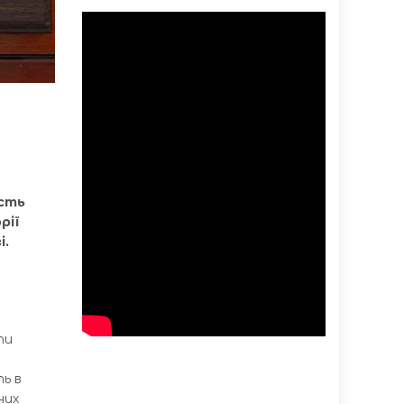
ість
рії
і.
ти
ь в
них