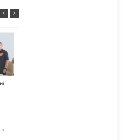
У Тернополі
06/08
06/08
призначили
13:07
уповноваженого з
11:37
безбар’єрності
У Тернопільській міській
територіальній громаді
ні
зробили важливий крок
до...
та,