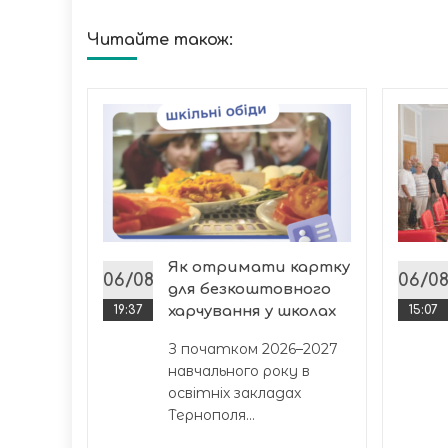
Читайте також:
дь на
ополі:
я
 громаді
Як отримати картку
06/08
06/0
для безкоштовного
19:37
харчування у школах
15:07
З початком 2026–2027
навчального року в
освітніх закладах
Тернополя...