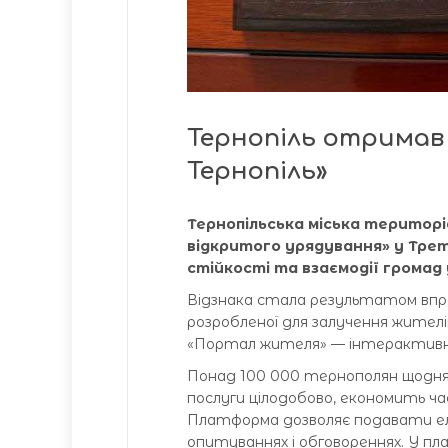
Тернопіль отримав 
Тернопіль»
Тернопільська міська територі
відкритого урядування» у Трет
стійкості та взаємодії громад 
Відзнака стала результатом впро
розробленої для залучення жител
«Портал жителя» — інтерактивн
Понад 100 000 тернополян щодн
послуги цілодобово, економить ча
Платформа дозволяє подавати ел
опитуваннях і обговореннях. У п