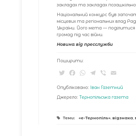
закладах та закладах позашкільної
Національний конкурс був започатк
місцевих та регіональних влад Р
України. Його мета — поділитися 
громад під час війни.
Новина від пресслужби
Поширити:
Twitter
Facebook
WhatsApp
Telegram
Viber
Email
Опубліковано:
Іван Газетний
Джерело:
Тернопільська газета
Теми:
«е-Тернопіль»
,
відзнака
,