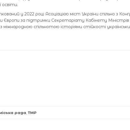
 освіти.
ований у 2022 році Асоціацією міст України спільно з Кон
ади Європи за підтримки Секретаріату Кабінету Міністрів
з міжнародною спільнотою історіями стійкості українськи
міська рада
,
ТМР