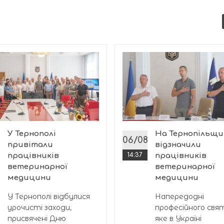
У Тернополі
На Тернопільщи
8
06/08
привітали
відзначили
працівників
14:37
працівників
ветеринарної
ветеринарної
медицини
медицини
У Тернополі відбулися
Напередодні
урочисті заходи,
професійного свя
присвячені Дню
яке в Україні