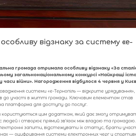
особливу відзнаку за систему «е-
альна громада отримала особливу відзнаку «За стал
ьому загальнонаціональному конкурсі «Найкращі істо
у часи війни». Нагородження відбулося 4 червня у Києв
вадження системи «е-Тернопіль — відкрите урядування»,
ів до участі в житті громади. Ключовим елементом став
а платформа для доступу до послуг.
я користуються цим додатком, який дає змогу отримува
с людей і створює прямий зв’язок між владою та громадою.
ектронні запити, відстежувати їх статус, брати участ
ланах — оцифрування системи електронних черг у спортив