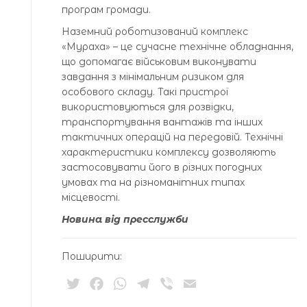
програм громади.
Наземний роботизований комплекс
«Мураха» – це сучасне технічне обладнання,
що допомагає військовим виконувати
завдання з мінімальним ризиком для
особового складу. Такі пристрої
використовуються для розвідки,
транспортування вантажів та інших
тактичних операцій на передовій. Технічні
характеристики комплексу дозволяють
застосовувати його в різних погодних
умовах та на різноманітних типах
місцевості.
Новина від пресслужби
Поширити:
Twitter
Facebook
WhatsApp
Telegram
Viber
Email