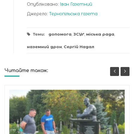
Опубліковано:
Іван Газетний
Джерело:
Тернопільська газета
Теми:
допомога
,
ЗСУґ
,
міська рада
,
наземний дрон
,
Сергій Надал
Читайте також: