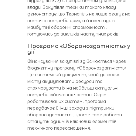
підрозділи ЗСУ є пріоритетом для місцевої
влади. Закупівля техніки такого класу
демонструє, що Тернопіль не лише реагує на
поточні потреби армії, а й інвестує в
майбутні оборонні спроможності,
готуючись до викликів наступних років.
Програма «Обороноздатність» у
дії
Фінансування закупівлі здійснюється через
бюджетну програму «Обороноздатність».
Це системний документ, який дозволяє
місту акумулювати ресурси та
спрямовувати їх на найбільш актуальні
потреби військових частин. Окрім
роботизованих систем, програма
передбачає й інші заходи з підтримки
обороноздатності, проте саме роботи
стануть одним із ключових елементів
технічного переоснащення.