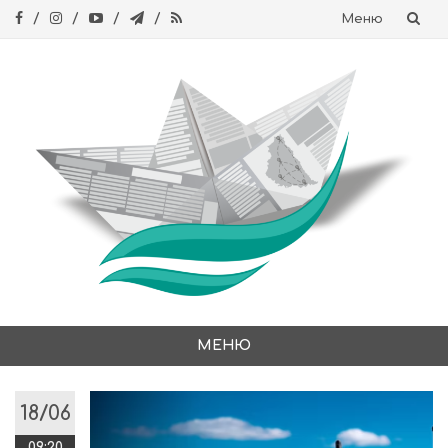
Меню
Skip
to
content
МЕНЮ
Skip
to
18/06
content
09:20