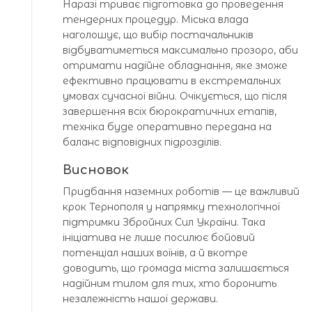
Наразі триває підготовка до проведення
тендерних процедур. Міська влада
наголошує, що вибір постачальників
відбуватиметься максимально прозоро, аби
отримати надійне обладнання, яке зможе
ефективно працювати в екстремальних
умовах сучасної війни. Очікується, що після
завершення всіх бюрократичних етапів,
техніка буде оперативно передана на
баланс відповідних підрозділів.
Висновок
Придбання наземних роботів — це важливий
крок Тернополя у напрямку технологічної
підтримки Збройних Сил України. Така
ініціатива не лише посилює бойовий
потенціал наших воїнів, а й вкотре
доводить, що громада міста залишається
надійним тилом для тих, хто боронить
незалежність нашої держави.