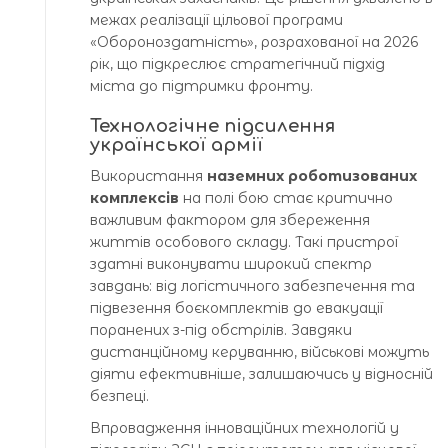
межах реалізації цільової програми
«Обороноздатність», розрахованої на 2026
рік, що підкреслює стратегічний підхід
міста до підтримки фронту.
Технологічне підсилення
української армії
Використання
наземних роботизованих
комплексів
на полі бою стає критично
важливим фактором для збереження
життів особового складу. Такі пристрої
здатні виконувати широкий спектр
завдань: від логістичного забезпечення та
підвезення боєкомплектів до евакуації
поранених з-під обстрілів. Завдяки
дистанційному керуванню, військові можуть
діяти ефективніше, залишаючись у відносній
безпеці.
Впровадження інноваційних технологій у