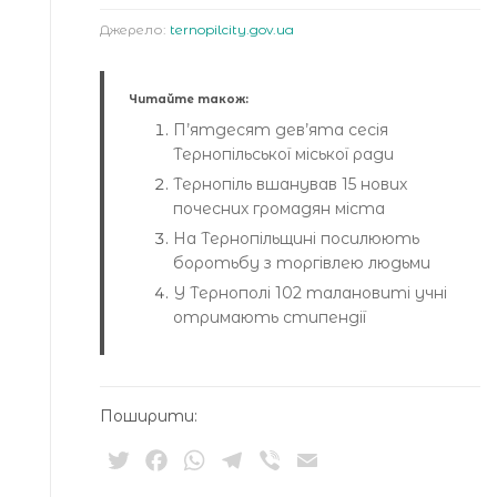
Джерело:
ternopilcity.gov.ua
Читайте також:
П’ятдесят дев’ята сесія
Тернопільської міської ради
Тернопіль вшанував 15 нових
почесних громадян міста
На Тернопільщині посилюють
боротьбу з торгівлею людьми
У Тернополі 102 талановиті учні
отримають стипендії
Поширити:
Twitter
Facebook
WhatsApp
Telegram
Viber
Email