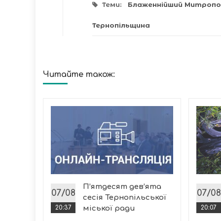
Теми:
Блаженнійший Митрополи
Тернопільщина
Читайте також:
инуті
кати
пекція
с
П’ятдесят дев’ята
07/08
07/08
сесія Тернопільської
20:37
міської ради
20:07