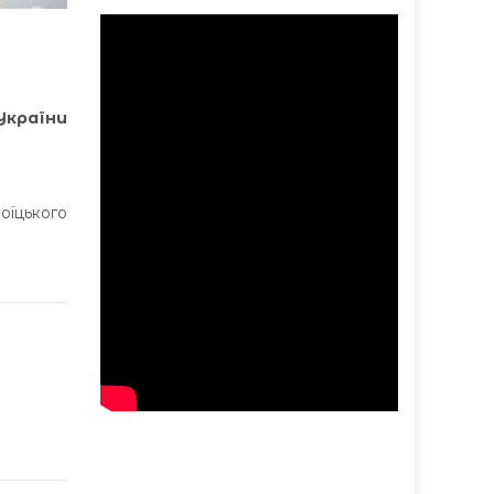
України
оїцького