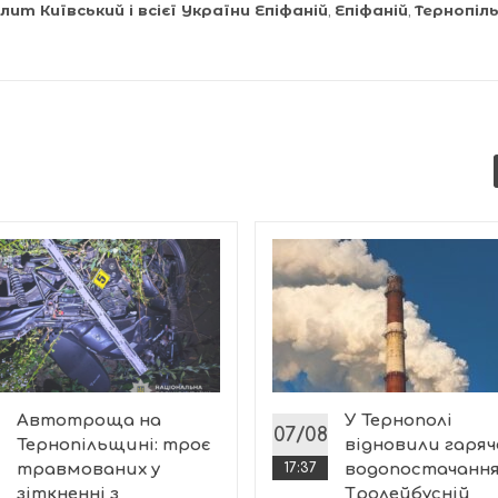
т Київський і всієї України Епіфаній
,
Епіфаній
,
Тернопіл
Автотроща на
У Тернополі
07/08
Тернопільщині: троє
відновили гаряч
травмованих у
17:37
водопостачання
зіткненні з
Тролейбусній