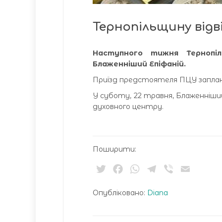
Тернопільщину відв
Наступного тижня Тернопіл
Блаженніший Епіфаній.
Приїзд предстоятеля ПЦУ заплан
У суботу, 22 травня, Блаженніший
духовного центру.
Поширити:
Twitter
Facebook
WhatsApp
Telegram
Viber
Email
Опубліковано:
Diana