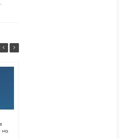
ь
,
Домашнє
07/08
07/08
насильство на
17:07
Тернопільщині:
16:37
статистика
говорить сама за
себе
Протягом перших семи
е
місяців 2026 року
 на
правоохоронці