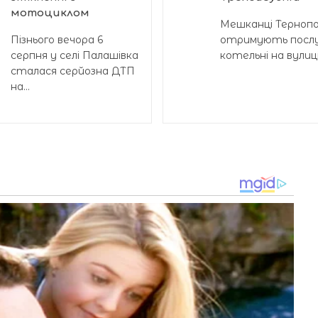
мотоциклом
Мешканці Тернопол
Пізнього вечора 6
отримують послу
серпня у селі Палашівка
котельні на вулиці.
сталася серйозна ДТП
на...