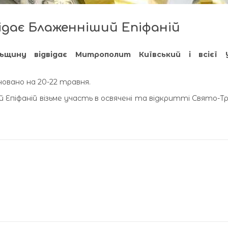
ідає Блаженніший Епіфаній
ьщину відвідає Митрополит Київський і всієї 
овано на 20-22 травня.
 Епіфаній візьме участь в освячені та відкритті Свято-Тр