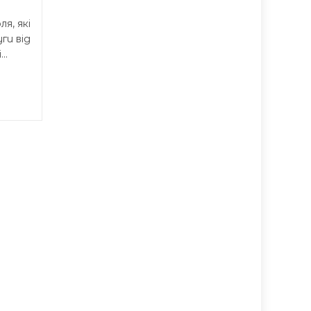
Тернопільської області...
я, які
ги від
..