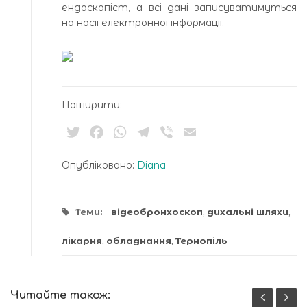
ендоскопіст, а всі дані записуватимуться
на носії електронної інформації.
Поширити:
Twitter
Facebook
WhatsApp
Telegram
Viber
Email
Опубліковано:
Diana
Теми:
відеобронхоскоп
,
дихальні шляхи
,
лікарня
,
обладнання
,
Тернопіль
Читайте також: