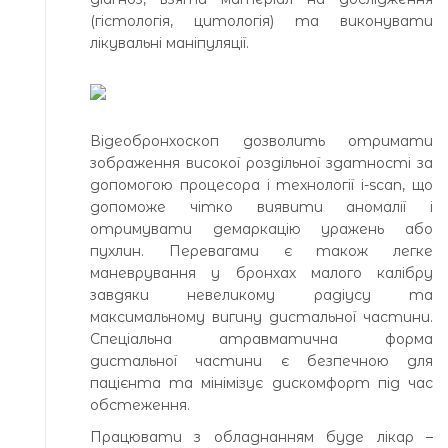
(гістологія, цитологія) та виконувати
лікувальні маніпуляції.
Відеобронхоскоп дозволить отримати
зображення високої роздільної здатності за
допомогою процесора і технології i-scan, що
допоможе чітко виявити аномалії і
отримувати демаркацію уражень або
пухлин. Перевагами є також легке
маневрування у бронхах малого калібру
завдяки невеликому радіусу та
максимальному вигину дистальної частини.
Спеціальна атравматична форма
дистальної частини є безпечною для
пацієнта та мінімізує дискомфорт під час
обстеження.
Працювати з обладнанням буде лікар –