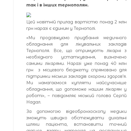
так і в інших тернополян.
Цей новітній прилад вартістю понад 2 млн
грн наразі є єдиним у Тернополі.
«Ми продовжуємо придбання медичного
обладнання для лікувальних закладів
Тернополя. Все, що отримують лікарні з
необхідного устаткування, визначено
самими лікарями. Наразі уже понад 40 млн
грн з місцевого бюджету спрямовано для
підтримки міських закладів охорони здоров’я.
Ми намагаємося купляти найсучасніше
обладнання, що допоможе нашим лікарям у
роботі», – повідомляє міський голова Сергій
Надал.
За допомогою відеобронхоскопу медики
зможуть швидко обстежувати дихальні
шляхи пацієнта, встановити точний
діагноз, взяти матеріал на дослідження