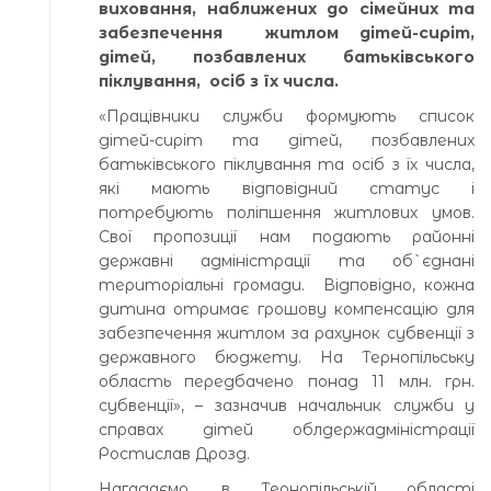
виховання, наближених до сімейних та
забезпечення житлом дітей-сиріт,
дітей, позбавлених батьківського
піклування, осіб з їх числа.
«Працівники служби формують список
дітей-сиріт та дітей, позбавлених
батьківського піклування та осіб з їх числа,
які мають відповідний статус і
потребують поліпшення житлових умов.
Свої пропозиції нам подають районні
державні адміністрації та об`єднані
територіальні громади. Відповідно, кожна
дитина отримає грошову компенсацію для
забезпечення житлом за рахунок субвенції з
державного бюджету. На Тернопільську
область передбачено понад 11 млн. грн.
субвенції», – зазначив начальник служби у
справах дітей облдержадміністрації
Ростислав Дрозд.
Нагадаємо, в Тернопільській області