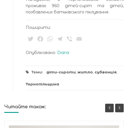
проживає 960 дітей-сиріт та дітей,
позбавлених батьківського піклування.
Поширити:
Twitter
Facebook
WhatsApp
Telegram
Viber
Email
Опубліковано:
Diana
Теми:
діти-сироти
,
житло
,
субвенція
,
Тернопільщина
Читайте також: