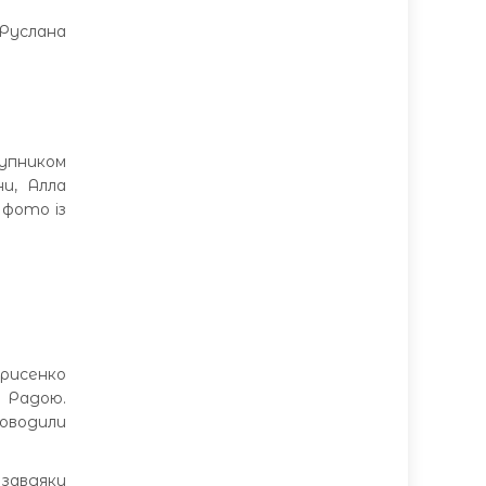
 Руслана
упником
ни, Алла
 фото із
рисенко
 Радою.
роводили
 завдяки