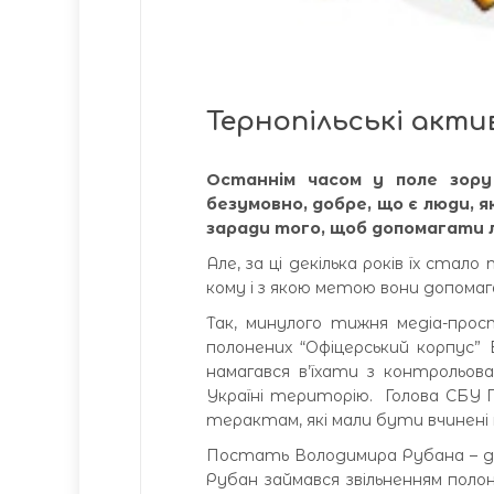
Тернопільські акти
Останнім часом у поле зору
безумовно, добре, що є люди, 
заради того, щоб допомагати 
Але, за ці декілька років їх стал
кому і з якою метою вони допомаг
Так, минулого тижня медіа-прос
полонених “Офіцерський корпус” 
намагався в’їхати з контрольов
Україні територію. Голова СБУ 
терактам, які мали бути вчинені 
Постать Володимира Рубана – до
Рубан займався звільненням поло