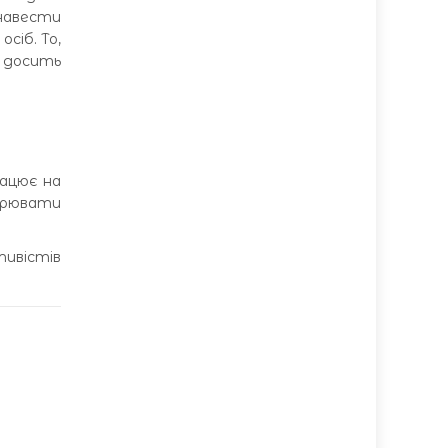
 навести
сіб. То,
– досить
рацює на
орювати
тивістів