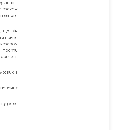
, інші –
ує також
пільного
, що він
 активно
іктором
а проти
 Проте в
кових із
пованих
відувала