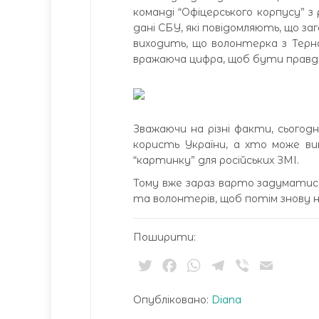
команді “Офіцерського корпусу” з
дані СБУ, які повідомляють, що за
виходить, що волонтерка з Терно
вражаюча цифра, щоб бути правд
Зважаючи на різні факти, сьогод
користь України, а хто може в
“картинку” для російських ЗМІ.
Тому вже зараз варто задуматися
та волонтерів, щоб потім знову 
Поширити:
Twitter
Facebook
WhatsApp
Telegram
Viber
Email
Опубліковано:
Diana