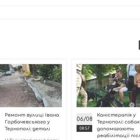
Ремонт вулиці Івана
Каністерапія у
8
06/08
Горбачевського у
Тернополі: соба
Тернополі: деталі
08:57
допомагають
реабілітації піс