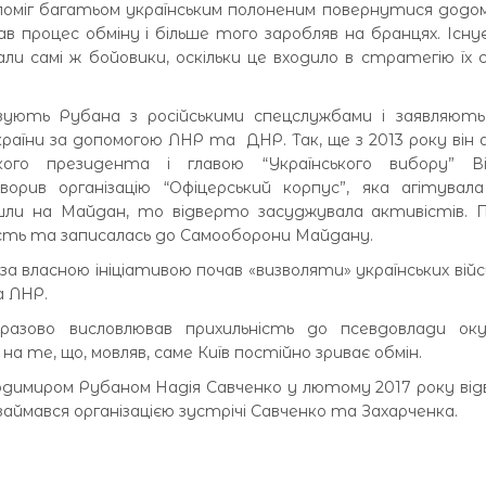
поміг багатьом українським полоненим повернутися додому
ав процес обміну і більше того заробляв на бранцях. Існ
али самі ж бойовики, оскільки це входило в стратегію їх с
язують Рубана з російськими спецслужбами і заявляють
країни за допомогою ЛНР та ДНР. Так, ще з 2013 року він
кого президента і главою “Українського вибору” В
рив організацію “Офіцерський корпус”, яка агітувал
йшли на Майдан, то відверто засуджувала активістів.
ьність та записалась до Самооборони Майдану.
а власною ініціативою почав «визволяти» українських війсь
а ЛНР.
азово висловлював прихильність до псевдовлади оку
а те, що, мовляв, саме Київ постійно зриває обмін.
димиром Рубаном Надія Савченко у лютому 2017 року від
займався організацією зустрічі Савченко та Захарченка.