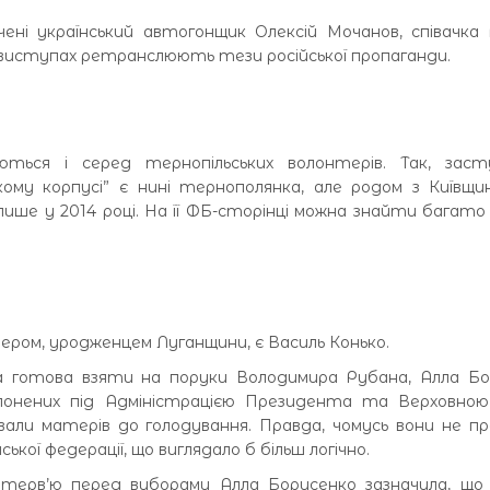
чені український автогонщик Олексій Мочанов, співачка
оїх виступах ретранслюють тези російської пропаганди.
уються і серед тернопільських волонтерів. Так, заст
ому корпусі” є нині тернополянка, але родом з Київщи
і лише у 2014 році. На її ФБ-сторінці можна знайти багато
ром, уродженцем Луганщини, є Василь Конько.
ра готова взяти на поруки Володимира Рубана, Алла Бо
олонених під Адміністрацією Президента та Верховною
али матерів до голодування. Правда, чомусь вони не п
ької федерації, що виглядало б більш логічно.
інтерв’ю перед виборами Алла Борисенко зазначила, що