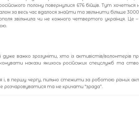
 російського полону повернулися 676 бійців. Тут хочеться
галом за весь час вдалося знайти та звільнити більше 3000 о
поля звільнила чи не кожного четвертого українця. Це 
ою.
ні дуже важко зрозуміти, хто із активістів/волонтерів п
иконувати накази якихось російських спецслужб та ств
 і, в першу чергу, пильно стежити за роботою різних ак
не розчаровуватися та не кричати “зрада”.