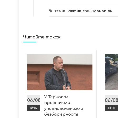
Теми:
активісти
,
Тернопіль
Читайте також:
ітет
У Тернополі
ської
06/08
06/0
призначили
шення
13:07
уповноваженого з
10:07
безбар’єрності