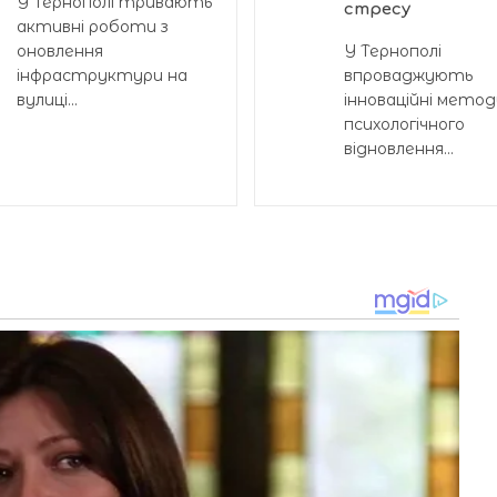
У Тернополі тривають
стресу
активні роботи з
оновлення
У Тернополі
інфраструктури на
впроваджують
вулиці...
інноваційні метод
психологічного
відновлення...