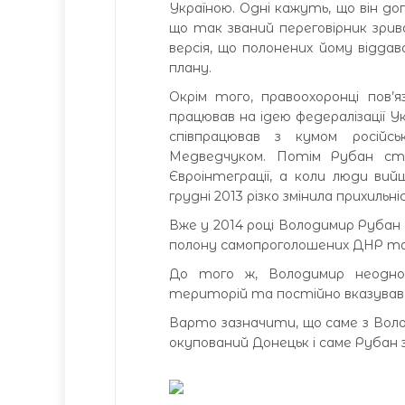
Україною. Одні кажуть, що він до
що так званий переговірник зрив
версія, що полонених йому віддав
плану.
Окрім того, правоохоронці пов’
працював на ідею федералізації У
співпрацював з кумом російсь
Медведчуком. Потім Рубан ство
Євроінтеграції, а коли люди ви
грудні 2013 різко змінила прихил
Вже у 2014 році Володимир Рубан з
полону самопроголошених ДНР т
До того ж, Володимир неоднор
територій та постійно вказував н
Варто зазначити, що саме з Воло
окупований Донецьк і саме Рубан 