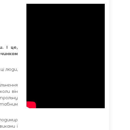
. І це,
очинком
ці люди,
ільнення
коли він
нтрольну
сштабним
олодимир
виками і