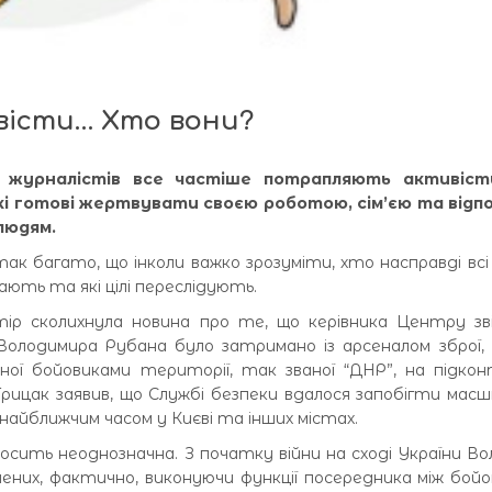
вісти… Хто вони?
 журналістів все частіше потрапляють активісти
які готові жертвувати своєю роботою, сім’єю та відп
людям.
о так багато, що інколи важко зрозуміти, хто насправді всі 
ають та які цілі переслідують.
тір сколихнула новина про те, що керівника Центру зв
Володимира Рубана було затримано із арсеналом зброї, 
аної бойовиками території, так званої “ДНР”, на підко
Грицак заявив, що Службі безпеки вдалося запобігти ма
найближчим часом у Києві та інших містах.
сить неоднозначна. З початку війни на сході України В
нених, фактично, виконуючи функції посередника між бойо