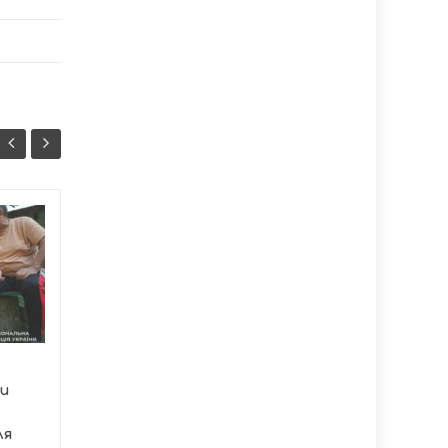
Тернопіль передав 50
06/08
06/08
дронів для 71-ї
08:37
бригади ЗСУ
08:07
Тернопільська міська
рада продовжує
системно
підтримувати
ки
українських...
ля