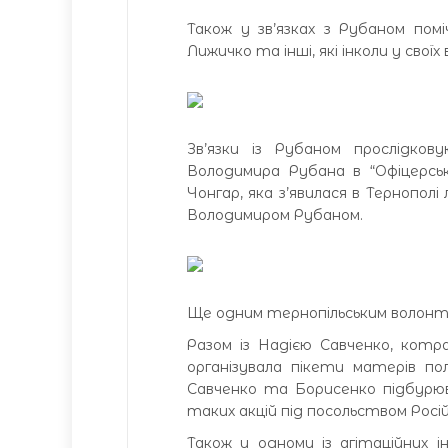
Також у зв’язках з Рубаном помі
Лижичко та інші, які інколи у св
Зв’язки із Рубаном прослідков
Володимира Рубана в “Офіцерськ
Чонгар, яка з’явилася в Тернопол
Володимиром Рубаном.
Ще одним тернопільським волонте
Разом із Надією Савченко, кот
організувала пікети матерів п
Савченко та Борисенко підбурюв
таких акцій під посольством Російс
Також у одному із агітаційних 