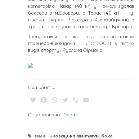
категоріях. Назар (48 кг) у фіналі здолав
боксера з м.Бровари, а Тарас (46 кг) у
півфіналі переміг боксера з Азербайджану, а
у фіналі поступився спортсмену з Броварів.
Тренуються юнаки під керівництвом
тренера-викладача «ТОДЮСШ з літніх
видів спорту» Руслана Фірмана.
Поширити:
Twitter
Facebook
WhatsApp
Telegram
Viber
Email
Опубліковано:
Diana
Теми:
«Козацька звитяга»
,
бокс
,