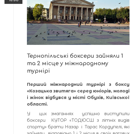
Тернопільські боксери зайняли 1
та 2 місце у міжнародному
турнірі
Перший міжнародний турнірі з боксу
«Козацька звитяга» серед юніорів, молоді
і жінок відбувся у місті Обухів, Київської
області.
У цих змаганнях успішно виступили
боксери КУТОР «ТОДЮСШ з літніх видів
спорту» брати Назар і Тарас Кордупелі, які
зайняли відповідно 1 і 2 місця в своїх вагових