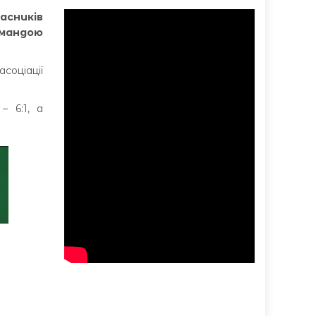
асників
омандою
соціації
– 6:1, а