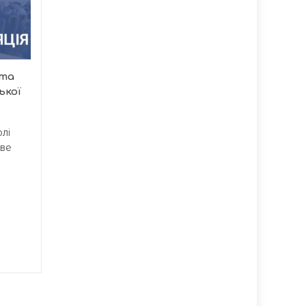
20:07
травмованих у
17:37
зіткненні з
мотоциклом
Пізнього вечора 6
ята
серпня у селі Палашівка
ької
сталася серйозна ДТП
на...
лі
ове