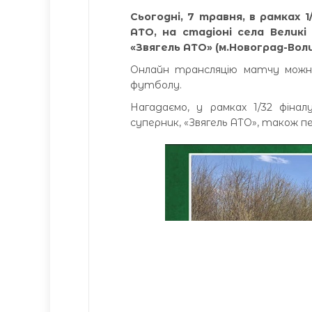
Сьогодні, 7 травня, в рамках 
АТО, на стадіоні села Великі
«Звягель АТО» (м.Новоград-Вол
Онлайн трансляцію матчу можна 
футболу.
Нагадаємо, у рамках 1/32 фінал
суперник, «Звягель АТО», також пе