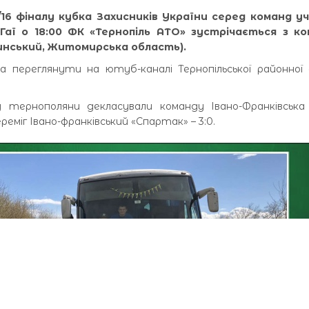
1/16 фіналу кубка Захисників України серед команд уч
 Гаї о 18:00 ФК «Тернопіль АТО» зустрічається з к
инський, Житомирська область).
переглянути на ютуб-каналі Тернопільської районної а
у тернополяни декласували команду Івано-Франківська 
реміг Івано-франківський «Спартак» – 3:0.