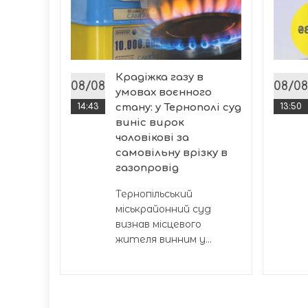
я на
ля, які
уги від
Крадіжка газу в
і...
08/08
08/08
умовах воєнного
14:43
стану: у Тернополі суд
13:50
виніс вирок
чоловікові за
самовільну врізку в
газопровід
Тернопільський
міськрайонний суд
визнав місцевого
жителя винним у...