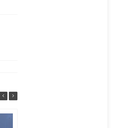
Автотроща на
07/08
07/08
Тернопільщині: троє