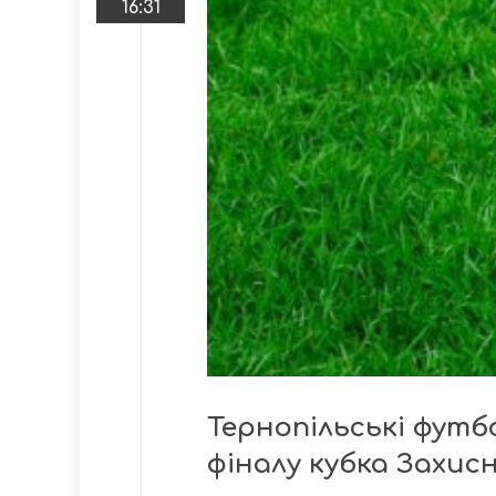
16:31
Тернопільські футб
фіналу кубка Захис