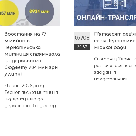
Зростання на 77
П’ятдесят дев’
07/08
мільйонів:
сесія Тернопільс
Тернопільська
20:37
міської ради
митниця спрямувала
Сьогодні у Тернопо
до державного
розпочалося черг
бюджету 934 млн грн
засідання
у липні
представників...
У липні 2026 року
Тернопільська митниця
перерахувала до
державного бюджету...