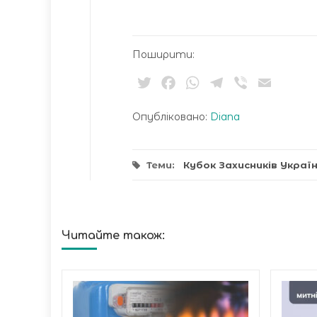
Поширити:
Twitter
Facebook
WhatsApp
Telegram
Viber
Email
Опубліковано:
Diana
Теми:
Кубок Захисників Украї
Читайте також:
че