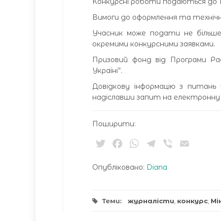
Конкурсні роботи подаються до 18
Вимоги до оформлення та технічні
Учасник може подати не більше 
окремими конкурсними заявками.
Призовий фонд від Програми Рад
Україні”.
Довідкову інформацію з питань
надіславши запит на електронну а
Поширити:
Twitter
Facebook
WhatsApp
Telegram
Viber
Email
Опубліковано:
Diana
Теми:
журналісти
,
конкурс
,
Мі