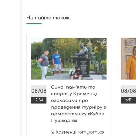
Читайте також:
’ята
ської
полі
гове
Сила, пам’ять та
08/08
08/08
спорт: у Кременці
19:54
оголосили про
16:51
проведення турніру з
армрестлінгу «Кубок
Пушкарів»
У Кременці готуються