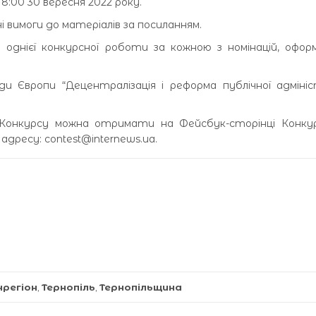
:00 30 вересня 2022 року.
 вимоги до матеріалів за посиланням.
однієї конкурсної роботи за кожною з номінацій, офор
и Європи “Децентралізація і реформа публічної адмініс
 Конкурсу можна отримати на Фейсбук-сторінці Конкур
дресу: contest@internews.ua.
нрегіон
,
Тернопіль
,
Тернопільщина