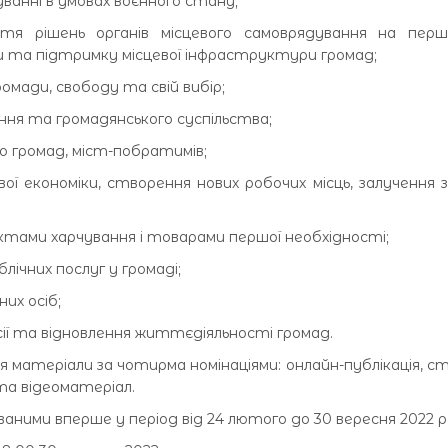
уванні в умовах воєнного стану;
ття рішень органів місцевого самоврядування на першо
 та підтримку місцевої інфраструктури громад;
громади, свободу та свій вибір;
ання та громадянського суспільства;
о громад, міст-побратимів;
ї економіки, створення нових робочих місць, залучення з
ктами харчування і товарами першої необхідності;
лічних послуг у громаді;
их осіб;
ресії та відновлення життєдіяльності громад.
я матеріали за чотирма номінаціями: онлайн-публікація, 
та відеоматеріал.
ними вперше у період від 24 лютого до 30 вересня 2022 р