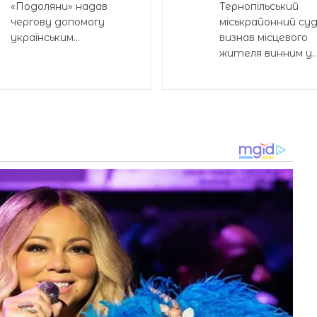
«Подоляни» надав
Тернопільський
чергову допомогу
міськрайонний су
українським...
визнав місцевого
жителя винним у..