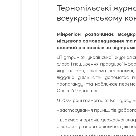
Тернопільські журн
всеукраїнському ко
Мінрегіон розпочинає Всеук
місцевого самоврядування та т
шостий рік поспіль за підтримк
«Підтримка української журналі
слова і поширення правдивої інформ
журналісти, зокрема регіональн
віддана діяльність допомагає 
пропаганду та наближає перемог
Олексій Чернишов.
У 2022 році тематика Конкурсу м
– застосування принципів доброго 
– взаємодія органів державної влад
й захисту територіальної цілісн