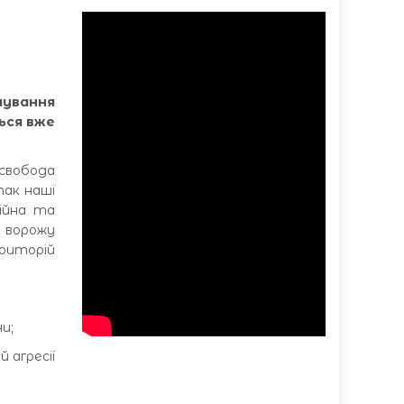
мування
ься вже
 свобода
дтак наші
сійна та
 ворожу
ериторій
и;
й агресії