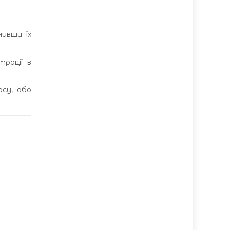
мивши їх
трації в
су, або