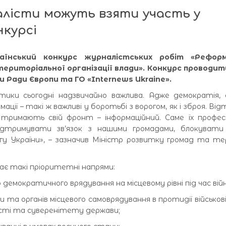
алісти можуть взяти участь у
нкурсі
раїнський конкурс журналістських робіт «Рефор
ериторіальної організації влади». Конкурс проводит
и Ради Європи та ГО «Internews Ukraine».
стики сьогодні надзвичайно важлива. Адже демократія,
ації – такі ж важливі у боротьбі з ворогом, як і зброя. Ві
і, тримають свій фронт – інформаційний. Саме їх профе
підтримувати зв’язок з нашими громадами, блокувати
у України», – зазначив Міністр розвитку громад та т
ає такі пріоритетні напрями:
демократичного врядування на місцевому рівні під час війн
и та органів місцевого самоврядування в протидії військові
ості та суверенітету держави;