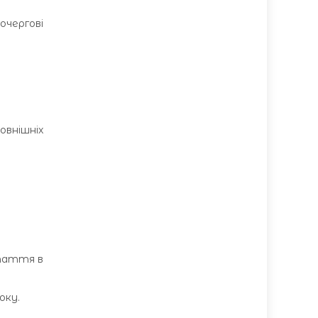
чергові
овнішніх
стаття в
оку.