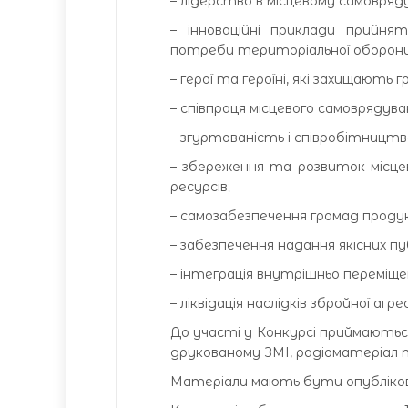
– лідерство в місцевому самовряд
– інноваційні приклади прийня
потреби територіальної оборони
– герої та героїні, які захищають 
– співпраця місцевого самоврядув
– згуртованість і співробітництв
– збереження та розвиток місцево
ресурсів;
– самозабезпечення громад проду
– забезпечення надання якісних пуб
– інтеграція внутрішньо переміщен
– ліквідація наслідків збройної аг
До участі у Конкурсі приймаютьс
друкованому ЗМІ, радіоматеріал 
Матеріали мають бути опублікова