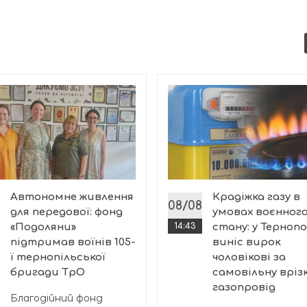
Автономне живлення
Крадіжка газу в
08/08
для передової: фонд
умовах воєнног
«Подоляни»
14:43
стану: у Тернопо
підтримав воїнів 105-
виніс вирок
ї тернопільської
чоловікові за
бригади ТрО
самовільну врізк
газопровід
Благодійний фонд