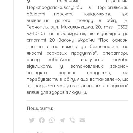
У Головному управлінні
Держпродспоживслужби в Тернопільській
області просять повідомляти про
виявлення даного товару в обігу (м.
Тернопіль, вул. Микулинецька, 20, тел. (0352)
52-10-10) та інформують, що відповідно до
статті 20 Закону України “Про основні
принципи та вимоги до безпечності та
якості харчових продуктів”, оператори
ринку зобов’язані вилучати та/або
відкликати у встановлених законом
випадках харчові продукти, які
перебувають в обігу, якщо встановлено, що
ці продукти можуть спричинити шкідливий
вплив для здоров’я людини.
Поширити:
Twitter
Facebook
WhatsApp
Telegram
Viber
Email