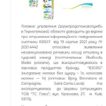
Головне управління Держпродспоживслужби
в Тернопільській області доводить до відома
про отримання інформаційного повідомлення
системи RASFF від 19 серпня 2021 року №
2021.4442 стосовно виявлення
несанкціонованої речовини оксид етилену в
гуаровій камеді (постачальник: Abafoods,
Badia polesine), що використовувались в
харчових продуктах бренду “BJORG”
(мигдальне молоко без цукру – 1л, кокосове
молоко — 1л) (оптовик: Bjorg Bonnetere et
Compagnie, Saint-Genis-Laval) та
експортувалась до України (отримувач:
ТОВ “ТС Плюс”, вул. Краснова, 27, м. Київ,
03115).