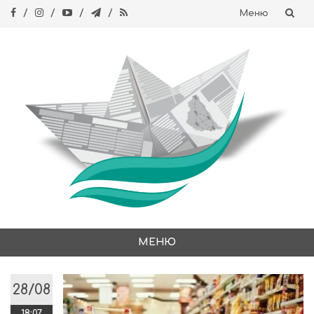
Меню
Skip
to
content
МЕНЮ
Skip
to
28/08
content
18:07