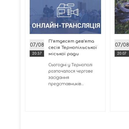
инуті
кати
пекція
с
П’ятдесят дев’ята
07/08
07/08
сесія Тернопільської
20:37
міської ради
20:07
Сьогодні у Тернополі
розпочалося чергове
засідання
представників...