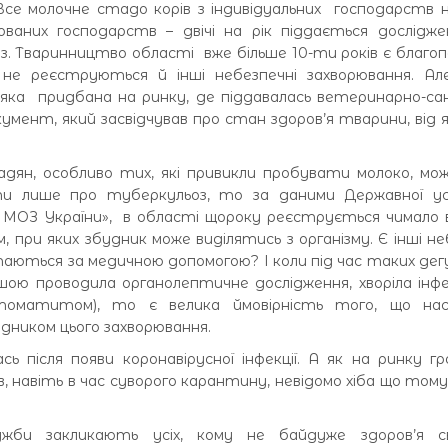
 Все молочне стадо корів з індивідуальних господарств 
ізованих господарств – двічі на рік піддається дослідж
з. Тваринництво області вже більше 10-ти років є благо
 не реєструються й інші небезпечні захворювання. Але
 яка придбана на ринку, де піддавалась ветеринарно-са
кумент, який засвідчував про стан здоров’я тварини, від я
дян, особливо тих, які привикли пробувати молоко, м
ти лише про туберкульоз, то за даними Державної у
МОЗ України», в області щороку реєструється чимало в
, при яких збудник може виділятись з організму. Є інші не
ертаються за медичною допомогою? І коли під час таких дег
шою проводила органолептичне дослідження, хворіла інф
стоматитом), то є велика ймовірність того, що на
дником цього захворювання.
ь після появи коронавірусної інфекції. А як на ринку г
 навіть в час суворого карантину, невідомо хіба що тому
лужби закликають усіх, кому не байдуже здоров’я 