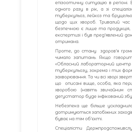
епізоотичну ситуацію в регіоні.
одного разу в рік, а зі спеціал
туберкульоз, лейкоз та бруцельо
щодо цих хвороб. Тривалий час
безпечною є лише та продукція,
експертизі і був пред’явлений до
отримана.
Проте, до стану здоров’я грома
чимало запитань. Якщо говори
«Обласний лабораторний центр 
туберкульозу, зокрема і тих форм
захворювання. Та чи всі хворі зв
що описані вище, особа, яка пер
хворобою (навіть звичайним 
дегустатор буде інфікований збу
Небезпека ще більше ускладнилас
дотримуються запобіжних заходів,
буває на тім об’єкті.
Спеціалісти Держпродспоживс