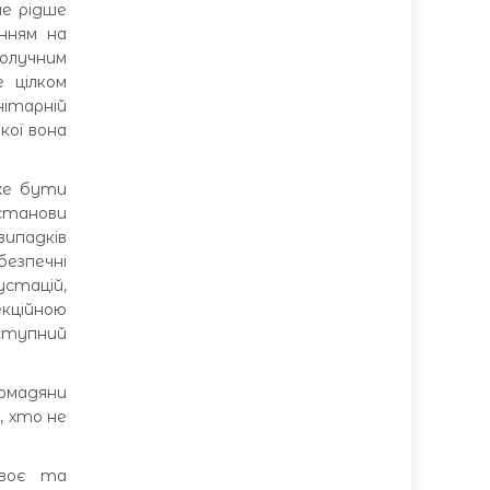
не рідше
енням на
получним
 цілком
нітарній
кої вона
оже бути
станови
ипадків
безпечні
устацій,
екційною
ступний
ромадяни
, хто не
своє та