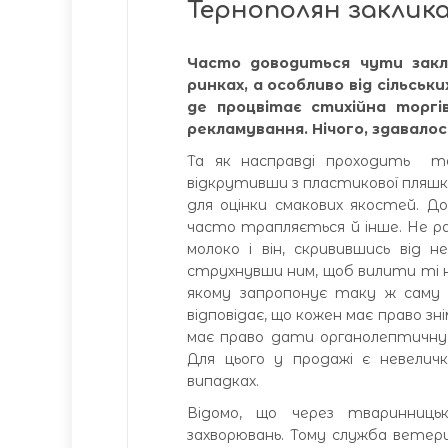
Тернополян заклик
Часто доводиться чути закли
ринках, а особливо від сільськ
де процвітає стихійна торгі
рекламування. Нічого, здавало
Та як насправді проходить та
відкрутивши з пластикової пляшки 
для оцінки смакових якостей. Д
часто трапляється й інше. Не ра
молоко і він, скривившись від 
струхнувши ним, щоб вилити ті не
якому запропонує таку ж саму
відповідає, що кожен має право зн
має право дати органолептичну 
Для цього у продажі є невелич
випадках.
Відомо, що через тваринницьк
захворювань. Тому служба ветер