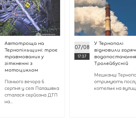
Автотроща на
У Тернополі
07/08
Тернопільщині: троє
відновили гаряч
травмованих у
17:37
водопостачання
зіткненні з
Тролейбусній
мотоциклом
Мешканці Тернопол
Пізнього вечора 6
отримують послу
серпня у селі Палашівка
котельні на вулиці.
сталася серйозна ДТП
на...