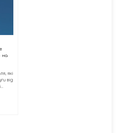
Домашнє
07/08
07/08
насильство на
17:07
Тернопільщині:
16:37
статистика
говорить сама за
себе
Протягом перших семи
е
місяців 2026 року
 на
правоохоронці
Тернопільської області...
я, які
ги від
..