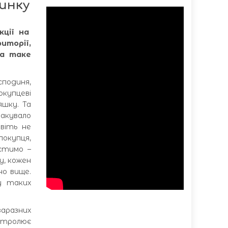
инку
кції на
риторії,
на таке
подиня,
окупцеві
яшку. Та
макувало
авіть не
покупця,
стимо –
у, кожен
но вище.
у таких
аразних
онтролює