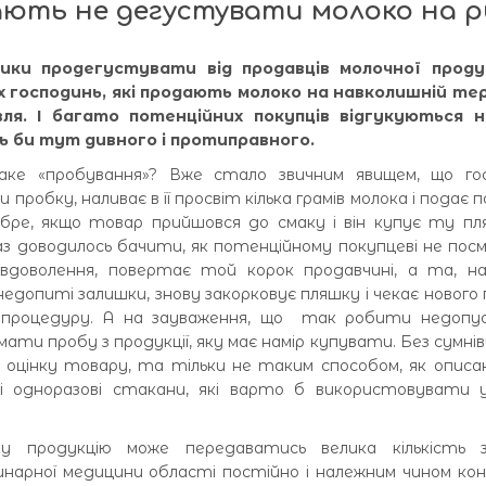
ають не дегустувати молоко на р
ки продегустувати від продавців молочної проду
их господинь, які продають молоко на навколишній те
вля. І багато потенційних покупців відгукуються 
сь би тут дивного і протиправного.
ке «пробування»? Вже стало звичним явищем, що гос
пробку, наливає в її просвіт кілька грамів молока і подає п
обре, якщо товар прийшовся до смаку і він купує ту пл
з доводилось бачити, як потенційному покупцеві не пос
невдоволення, повертає той корок продавчині, а та, н
допиті залишки, знову закорковує пляшку і чекає нового 
 процедуру. А на зауваження, що так робити недопу
імати пробу з продукції, яку має намір купувати. Без сумнів
оцінку товару, та тільки не таким способом, як описа
кі одноразові стакани, які варто б використовувати 
у продукцію може передаватись велика кількість з
инарної медицини області постійно і належним чином к