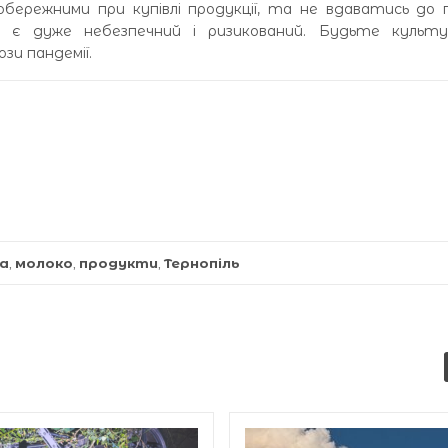
ережними при купівлі продукції, та не вдаватись до 
н є дуже небезпечний і ризикований. Будьте культу
ози пандемії.
а
,
молоко
,
продукти
,
Тернопіль