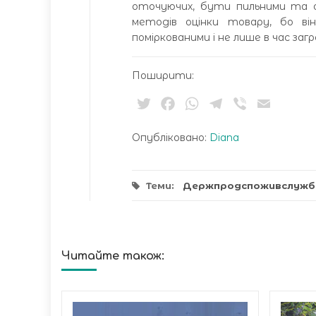
оточуючих, бути пильними та об
методів оцінки товару, бо ві
поміркованими і не лише в час загр
Поширити:
Twitter
Facebook
WhatsApp
Telegram
Viber
Email
Опубліковано:
Diana
Теми:
Держпродспоживслужб
Читайте також: