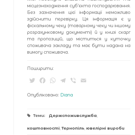
місцезнаходження суб’єкта господарювання.
Без зазначення цієї інформації неможливо
здійснити перевірку. Ця інформація є у
фіскальному чеку (товарному чеку чи іншому
розрахунковому документі) й у книзі скарг
та пропозицій, що міститься у куточку
споживача закладу та має бути надана на
вимогу споживача.
Поширити:
Twitter
Facebook
WhatsApp
Telegram
Viber
Email
Опубліковано:
Diana
Теми:
Держспоживслужба
,
коштовності
,
Тернопіль
,
ювелірні вироби