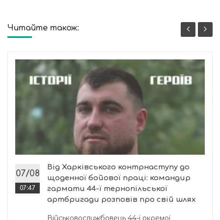
Читайте також:
Від Харківського контрнаступу до
07/08
щоденної бойової праці: командир
07:47
гармати 44-ї тернопільської
артбригади розповів про свій шлях
Військовослужбовець 44-ї окремої