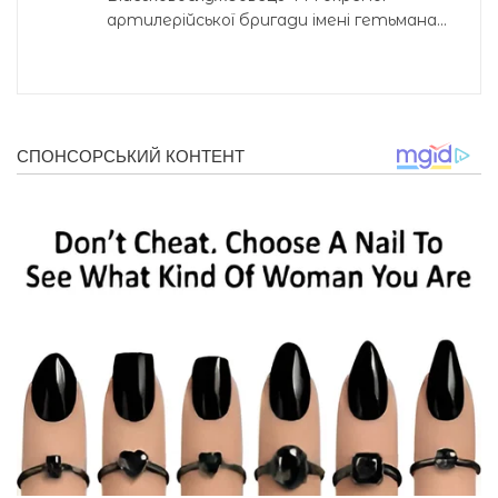
артилерійської бригади імені гетьмана...