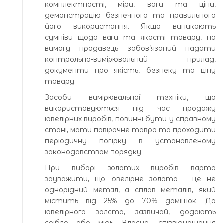
комплектності, міри, ваги та ціни,
демонстрацію безпечного та правильного
його використання. Якщо виникають
сумніви щодо ваги та якості товару, на
вимогу продавець зобов’язаний надати
контрольно-вимірювальний прилад,
документи про якість, безпеку та ціну
товару.
Засоби вимірювальної техніки, що
використовуються під час продажу
ювелірних виробів, повинні бути у справному
стані, мати повірочне тавро та проходити
періодичну повірку в установленому
законодавством порядку.
При виборі золотих виробів варто
зауважити, що ювелірне золото – це не
однорідний метал, а сплав металів, який
містить від 25% до 70% домішок. До
ювелірного золота, зазвичай, додають
срібло або мідь. Власне, співвідношення