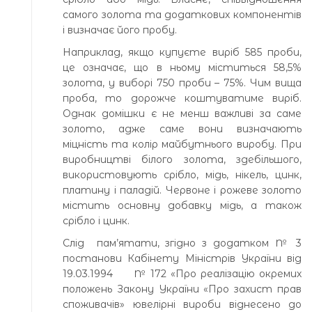
самого золота та додаткових компонентів
і визначає його пробу.
Наприклад, якщо купуєте виріб 585 проби,
це означає, що в ньому міститься 58,5%
золота, у виборі 750 проби – 75%. Чим вища
проба, то дорожче коштуватиме виріб.
Однак домішки є не менш важливі за саме
золото, адже саме вони визначають
міцність та колір майбутнього виробу. При
виробництві білого золота, здебільшого,
використовують срібло, мідь, нікель, цинк,
платину і паладій. Червоне і рожеве золото
містить основну добавку мідь, а також
срібло і цинк.
Слід пам’ятати, згідно з додатком № 3
постанови Кабінету Міністрів України від
19.03.1994 № 172 «Про реалізацію окремих
положень Закону України «Про захист прав
споживачів» ювелірні вироби віднесено до