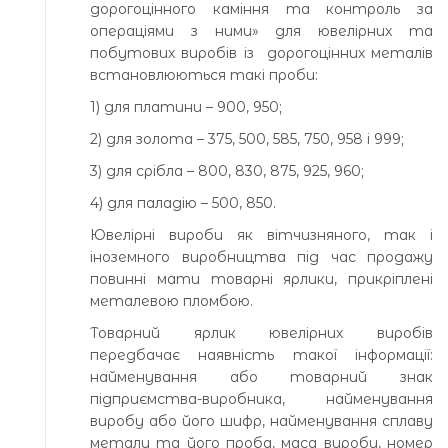
дорогоцінного каміння та контроль за
операціями з ними» для ювелірних та
побутових виробів із дорогоцінних металів
встановлюються такі проби:
1) для платини – 900, 950;
2) для золота – 375, 500, 585, 750, 958 і 999;
3) для срібла – 800, 830, 875, 925, 960;
4) для паладію – 500, 850.
Ювелірні вироби як вітчизняного, так і
іноземного виробництва під час продажу
повинні мати товарні ярлики, прикріплені
металевою пломбою.
Товарний ярлик ювелірних виробів
передбачає наявність такої інформації:
найменування або товарний знак
підприємства-виробника, найменування
виробу або його шифр, найменування сплаву
металу та його проба, маса виробу, номер