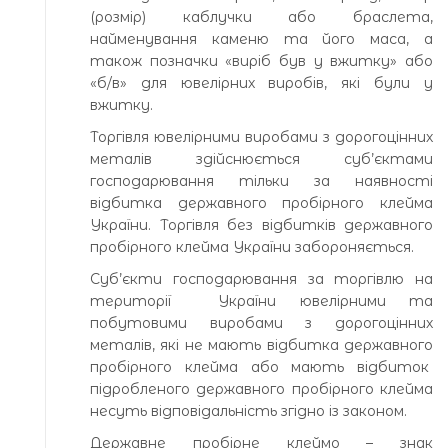
(розмір) каблучки або браслета,
найменування каменю та його маса, а
також позначки «виріб був у вжитку» або
«б/в» для ювелірних виробів, які були у
вжитку.
Торгівля ювелірними виробами з дорогоцінних
металів здійснюється суб’єктами
господарювання тільки за наявності
відбитка державного пробірного клейма
України. Торгівля без відбитків державного
пробірного клейма України забороняється.
Суб’єкти господарювання за торгівлю на
території України ювелірними та
побутовими виробами з дорогоцінних
металів, які не мають відбитка державного
пробірного клейма або мають відбиток
підробленого державного пробірного клейма
несуть відповідальність згідно із законом.
Державне пробірне клеймо – знак