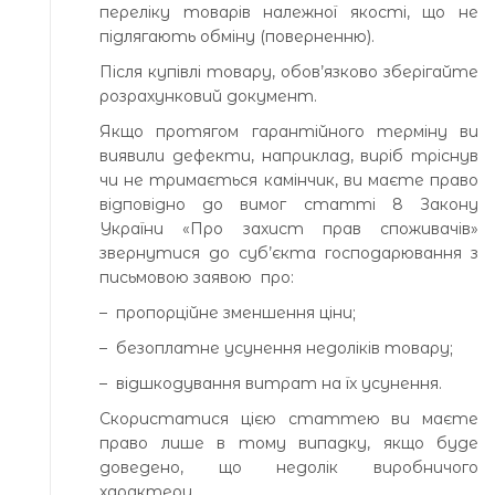
переліку товарів належної якості, що не
підлягають обміну (поверненню).
Після купівлі товару, обов’язково зберігайте
розрахунковий документ.
Якщо протягом гарантійного терміну ви
виявили дефекти, наприклад, виріб тріснув
чи не тримається камінчик, ви маєте право
відповідно до вимог статті 8 Закону
України «Про захист прав споживачів»
звернутися до суб’єкта господарювання з
письмовою заявою про:
– пропорційне зменшення ціни;
– безоплатне усунення недоліків товару;
– відшкодування витрат на їх усунення.
Скористатися цією статтею ви маєте
право лише в тому випадку, якщо буде
доведено, що недолік виробничого
характеру.