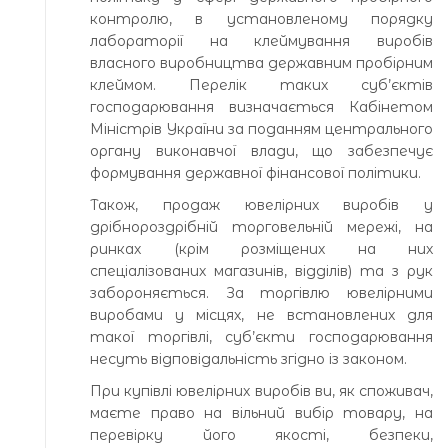
контролю, в установленому порядку
лабораторії на клеймування виробів
власного виробництва державним пробірним
клеймом. Перелік таких суб’єктів
господарювання визначається Кабінетом
Міністрів України за поданням центрального
органу виконавчої влади, що забезпечує
формування державної фінансової політики.
Також, продаж ювелірних виробів у
дрібнороздрібній торговельній мережі, на
ринках (крім розміщених на них
спеціалізованих магазинів, відділів) та з рук
забороняється. За торгівлю ювелірними
виробами у місцях, не встановлених для
такої торгівлі, суб’єкти господарювання
несуть відповідальність згідно із законом.
При купівлі ювелірних виробів ви, як споживач,
маєте право на вільний вибір товару, на
перевірку його якості, безпеки,