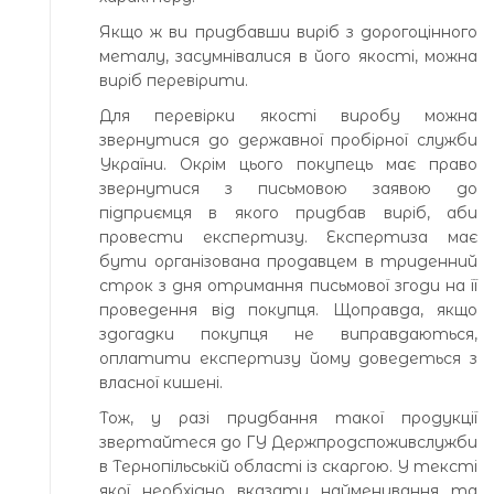
Якщо ж ви придбавши виріб з дорогоцінного
металу, засумнівалися в його якості, можна
виріб перевірити.
Для перевірки якості виробу можна
звернутися до державної пробірної служби
України. Окрім цього покупець має право
звернутися з письмовою заявою до
підприємця в якого придбав виріб, аби
провести експертизу. Експертиза має
бути організована продавцем в триденний
строк з дня отримання письмової згоди на її
проведення від покупця. Щоправда, якщо
здогадки покупця не виправдаються,
оплатити експертизу йому доведеться з
власної кишені.
Тож, у разі придбання такої продукції
звертайтеся до ГУ Держпродспоживслужби
в Тернопільській області із скаргою. У тексті
якої необхідно вказати найменування та