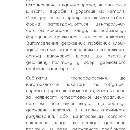
установленого єдиного зразка, що засвідчує
цінність виробів із дорогоцінних металів.
Опис державного пробірного клейма та його
форма затверджуються центральним
органом виконавчої влади, що забезпечує
формування державної фінансової політики.
Виготовлення державних пробірних клейм
здійснюється за замовленням центрального
органу виконавчої влади, що реалізує
державну політику у сфері державного
пробірного контролю.
Суб’єкти господарювання, що
виготовляють ювелірні та побутові
вироби з дорогоцінних металів, мають право
за наявності атестованої центральним
органом виконавчої влади, що реалізує
державну політику з питань технічного
регулювання, або центральним органом
виконавчої влади, що реалізує державну
політику у сфері державного пробірного