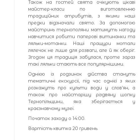
Також на гостей свята очікують цікаві
майстер-класи по виготовленню
традиційних атрибутів, з якими наші
предки відзначали свято. За допомогою
майстринь тернополяни матимуть нагоду
навчитися робити паперові витинанки та
ляльки-мотанки. Наші пращури мотали
лялечок не лише для розваги, але й як оберіг.
Згодом ця традиція забулася, проте зараз
такі ляльки стають все популярнішими.
Однією із родзинок дійства стануть
тематичні екскурсії, під час однієї з яких
розкажуть про культи води у слов’ян, а
також про найстарішу різдвяну шопку
Тернопільщини, яка зберігається у
краєзнавчому музеї.
Початок заходу о 14:00.
Вартість квитка 20 гривень.