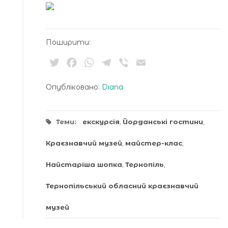
Поширити:
Twitter
Facebook
WhatsApp
Telegram
Viber
Email
Опубліковано:
Diana
Теми:
екскурсія
,
Йорданські гостини
,
Краєзнавчий музей
,
майстер-клас
,
Найстаріша шопка
,
Тернопіль
,
Тернопільський обласний краєзнавчий
музей