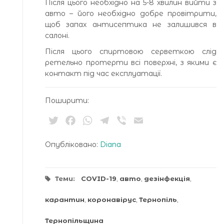
Після цього необхідно на 5-8 хвилин вийти з
авто – його необхідно добре провітрити,
щоб запах антисептика не залишився в
салоні.
Після цього спиртовою серветкою слід
ретельно протерти всі поверхні, з якими є
контакт під час експлуатації.
Поширити:
Twitter
Facebook
WhatsApp
Telegram
Viber
Email
Опубліковано:
Diana
Теми:
COVID-19
,
авто
,
дезінфекція
,
карантин
,
коронавірус
,
Тернопіль
,
Тернопільщина