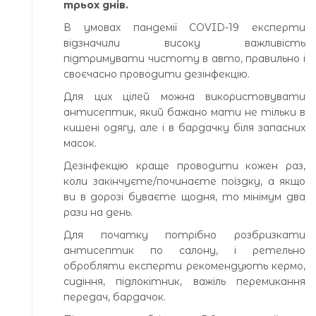
трьох днів.
В умовах пандемії COVID-19 експерти
відзначили високу важливість
підтримувати чистоту в авто, правильно і
своєчасно проводити дезінфекцію.
Для цих цілей можна використовувати
антисептик, який бажано мати не тільки в
кишені одягу, але і в бардачку біля запасних
масок.
Дезінфекцію краще проводити кожен раз,
коли закінчуєте/починаєте поїздку, а якщо
ви в дорозі буваєте щодня, то мінімум два
рази на день.
Для початку потрібно розбризкати
антисептик по салону, і ретельно
обробляти експерти рекомендують кермо,
сидіння, підлокітник, важіль перемикання
передач, бардачок.