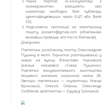
Через портал «Е-консультації з
громадськістю» (залишати свої
коментарі необхідно біля публікації,
ідентифікувавшись через ЕЦП або Bank
ID);
Надсилаючи пропозиції на електронну
пошту presamr@gmail.com (обов’язково
вказавши прізвище, ім’я та по батькові).
Довідково:
Пам’ятник російському поету Олександрові
Пушкіну в місті Тернополі розташований у
сквері на вулиці В’ячеслава Чорновола
(раніше називався «Сквер Пушкіна»).
Пам’ятка монументального мистецтва
місцевого значення, охоронний номер 28.
Автори пам’ятника — скульптори Макар
Вронський, Олексій Олійник, Олександр
Скобліков, архітектор — Едуард Гронський.