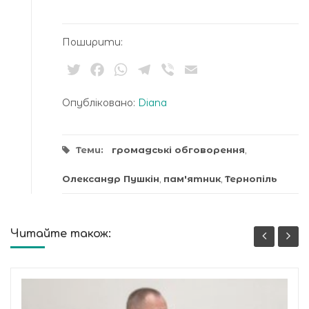
Поширити:
Twitter
Facebook
WhatsApp
Telegram
Viber
Email
Опубліковано:
Diana
Теми:
громадські обговорення
,
Олександр Пушкін
,
пам'ятник
,
Тернопіль
Читайте також: