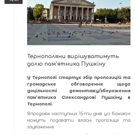
Тернополяни вирішуватимуть
долю пам’ятника Пушкіну
У Тернополі стартує збір пропозицій та
громадське обговорення щодо
доцільності демонтажу/збереження
пам’ятника Олександрові Пушкіну в
Тернополі.
Впродовж наступних 15-ти днів усі бажаючі
можуть подавати власні пропозиції та
зауваження: