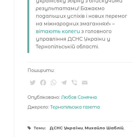
українську збірну з блискучими
результатами! Бажаємо
подальших успіхів і нових перемог
на міжнародних змаганнях!» –
вітають колеги
з головного
управління ДСНС України у
Тернопільській області.
Поширити:
Twitter
Facebook
WhatsApp
Telegram
Viber
Email
Опубліковано:
Любов Сонячна
Джерело:
Тернопільська газета
Теми:
ДСНС України
,
Михайло Шаблій
,