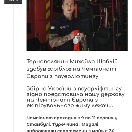
Тернополянин Михайло Шаблій
здобув «срібло» на Чемпіонаті
Європи з пауерліфтингу
Збірна України з пауерліфтингу
гідно представила нашу державу
на Чемпіонаті Європи з
екіпірувального жиму лежачи.
Чемпіонат проходив з 9 по 11 серпня у
Стамбулі, Туреччина . Медалі
виборювали спортсмени з майже 30