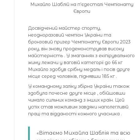
Михайло Шаблій на п’єдесталі Чемпіонату
Європи
Досвідчений майстер спорту,
неодноразовий чемпіон України та
бронзовий призер Чемпіонату Європи 2023
року, він знову продемонстрував високу
майстерність . У змаганнях з екіпірувального
жиму лежачи у ваговій категорії до 66 кг
Михайло здобув срібну медаль і посів друге
місце серед чоловіків, піднявши 185 кг .
У командному заліку збірна України також
здобула почесне друге місце , обійшовши
чимало сильних команд з інших країн. Цей
успіх став можливим завдяки наполегливій
праці та відданості кожного учасника .
«Вітаємо Михайла Шаблія та всю