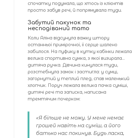
спочатку подумала, що хтось із клієнтів
просто забув речі, й попрямувала туди.
Забутий пакунок та
несподіваний тато
Коли Аліна відсунула важку штору
останньої примірочної, її серце шалено
забилося. На пуфику в кутку кабінки лежала
велика спортивна сумка, з якої визирала…
дитяча ручка. Дівчина кинулася туди,
розстебнула замок і застигла: у сумці,
загорнутий у теплий плед, спав маленький
хлопчик. Поруч лежала велика пачка суміші,
дитячі речі та записка, написана
тремтячим почерком:
«Я більше не можу. У мене немає
грошей навіть на суміш, а його
батько нас покинув. Будь ласка,