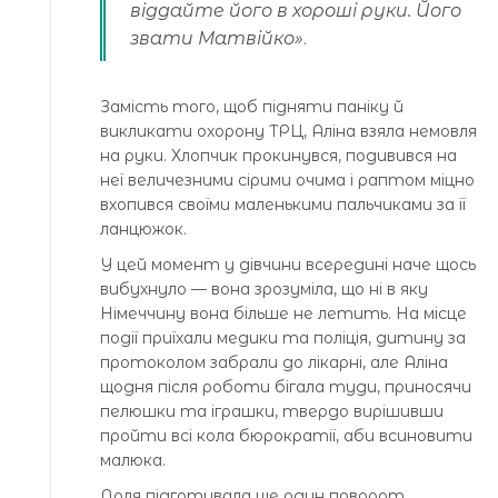
віддайте його в хороші руки. Його
звати Матвійко»
.
Замість того, щоб підняти паніку й
викликати охорону ТРЦ, Аліна взяла немовля
на руки. Хлопчик прокинувся, подивився на
неї величезними сірими очима і раптом міцно
вхопився своїми маленькими пальчиками за її
ланцюжок.
У цей момент у дівчини всередині наче щось
вибухнуло — вона зрозуміла, що ні в яку
Німеччину вона більше не летить. На місце
події приїхали медики та поліція, дитину за
протоколом забрали до лікарні, але Аліна
щодня після роботи бігала туди, приносячи
пелюшки та іграшки, твердо вирішивши
пройти всі кола бюрократії, аби всиновити
малюка.
Доля підготувала ще один поворот.