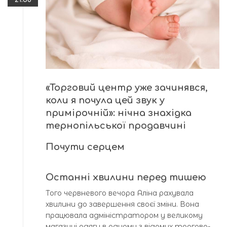
«Торговий центр уже зачинявся,
коли я почула цей звук у
примірочній»: нічна знахідка
тернопільської продавчині
Почути серцем
Останні хвилини перед тишею
Того червневого вечора Аліна рахувала
хвилини до завершення своєї зміни. Вона
працювала адміністратором у великому
магазині одягу в одному з відомих торгово-