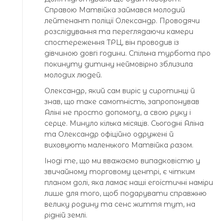
Справою Матвійка займався молодий
лейтенант поліції Олександр. Проводячи
розслідування та переглядаючи камери
спостереження ТРЦ, він проводив із
дівчиною довгі години. Спільна турбота про
покинуту дитину неймовірно зблизила
молодих людей.
Олександр, який сам виріс у сиротинці й
знав, що таке самотність, запропонував
Аліні не просто допомогу, а свою руку і
серце. Минуло кілька місяців. Сьогодні Аліна
та Олександр офіційно одружені й
виховують маленького Матвійка разом.
Іноді те, що ми вважаємо випадковістю у
звичайному торговому центрі, є чітким
планом долі, яка ламає наші егоїстичні наміри
лише для того, щоб подарувати справжню
велику родину та сенс життя тут, на
рідній землі.