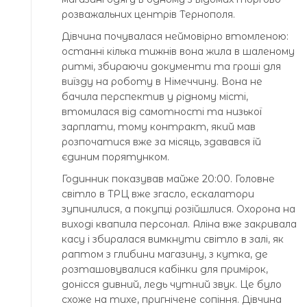
розважальних центрів Тернополя.
Дівчина почувалася неймовірно втомленою:
останні кілька тижнів вона жила в шаленому
ритмі, збираючи документи та гроші для
виїзду на роботу в Німеччину. Вона не
бачила перспектив у рідному місті,
втомилася від самотності та низької
зарплати, тому контракт, який мав
розпочатися вже за місяць, здавався їй
єдиним порятунком.
Годинник показував майже 20:00. Головне
світло в ТРЦ вже згасло, ескалатори
зупинилися, а покупці розійшлися. Охорона на
виході квапила персонал. Аліна вже закривала
касу і збиралася вимкнути світло в залі, як
раптом з глибини магазину, з кутка, де
розташовувалися кабінки для примірок,
донісся дивний, ледь чутний звук. Це було
схоже на тихе, пригнічене сопіння. Дівчина