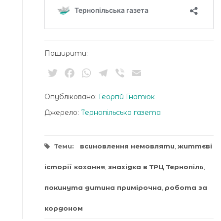
Поширити:
Twitter
Facebook
WhatsApp
Telegram
Viber
Email
Опубліковано:
Георгій Гнатюк
Джерело:
Тернопільська газета
Теми:
всиновлення немовляти
,
життєві
історії кохання
,
знахідка в ТРЦ Тернопіль
,
покинута дитина примірочна
,
робота за
кордоном