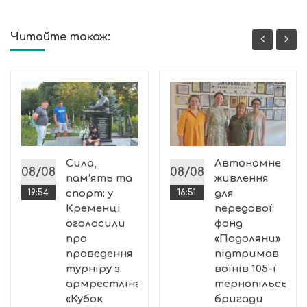
Читайте також:
ї
Сила,
Автономне
08/08
08/08
пам’ять та
живлення
19:54
спорт: у
16:51
для
Кременці
передової:
оголосили
фонд
про
«Подоляни»
проведення
підтримав
турніру з
воїнів 105-ї
.
армрестлінгу
тернопільської
«Кубок
бригади