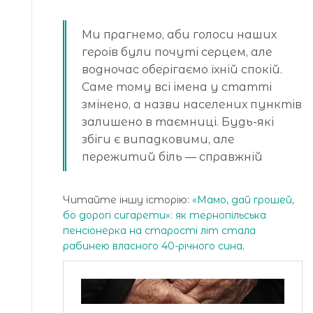
Ми прагнемо, аби голоси наших
героїв були почуті серцем, але
водночас оберігаємо їхній спокій.
Саме тому всі імена у статті
змінено, а назви населених пунктів
залишено в таємниці. Будь-які
збіги є випадковими, але
пережитий біль — справжній
Читайте іншу історію:
«Мамо, дай грошей,
бо дорогі сигарети»: як тернопільська
пенсіонерка на старості літ стала
рабинею власного 40-річного сина
.