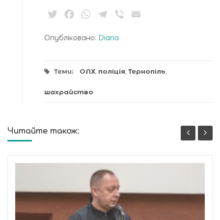
Twitter
Facebook
WhatsApp
Telegram
Viber
Email
Опубліковано:
Diana
Теми:
ОЛХ
,
поліція
,
Тернопіль
,
шахрайство
Читайте також: