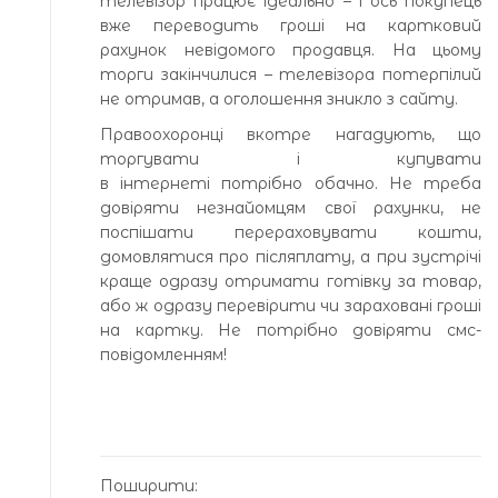
телевізор працює ідеально – і ось покупець
вже переводить гроші на картковий
рахунок невідомого продавця. На цьому
торги закінчилися – телевізора потерпілий
не отримав, а оголошення зникло з сайту.
Правоохоронці вкотре нагадують, що
торгувати і купувати
в інтернеті потрібно обачно. Не треба
довіряти незнайомцям свої рахунки, не
поспішати перераховувати кошти,
домовлятися про післяплату, а при зустрічі
краще одразу отримати готівку за товар,
або ж одразу перевірити чи зараховані гроші
на картку. Не потрібно довіряти смс-
повідомленням!
Поширити: