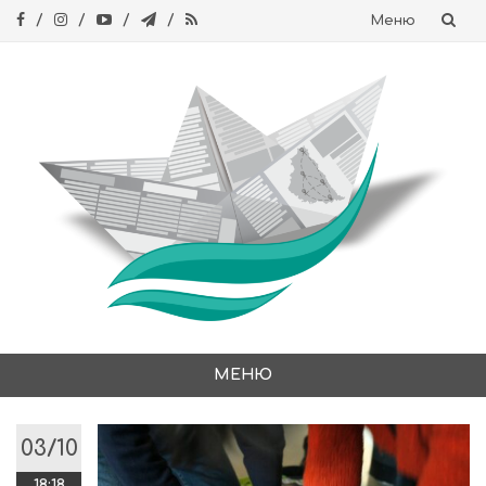
Меню
Skip
to
content
МЕНЮ
Skip
to
03/10
content
18:18