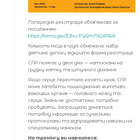
Попередня реєстрація обов’язкова за
посиланням:
https://forms.gle/ZJhccPYQmN62xfA6A
Кількість місць в групі обмежена: набір
діятиме допоки відкрита форма реєстрації.
СЛР полягає у двох діях — натискань на
грудну клітку та штучного дихання.
Якщо серце перестало качати кров, СЛР
може запобігти пошкодженню життєво
важливих органів — головного мозку та
серця. Знань не достатньо, потрібно
пробувати. Запрошуємо дізнатися
потрібну інформацію за сучасними
протоколами та відпрацювати навички на
спеціальному манекені.
На тренінгу ви навчитеся: