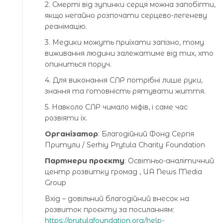
2. Смерті від зупинки серця можна запобігти,
якщо негайно розпочати серцево-легеневу
реанімацію.
3. Медики можуть приїхати запізно, тому
виживання людини залежатиме від тих, хто
опиниться поруч.
4. Для виконання СЛР потрібні лише руки,
знання та готовність рятувати життя.
5. Навколо СЛР чимало міфів, і саме час
розвіяти їх.
Організатор
: Благодійний Фонд Сергія
Притули / Serhiy Prytula Charity Foundation
Партнери проєкту
: Освітньо-аналітичний
центр розвитку громад , UA News Media
Group
Вхід – довільний благодійний внесок на
розвиток проєкту за посиланням:
https://prytulafoundation.org/help-