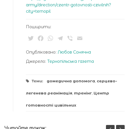
army/direction/czentr-gotovnosti-czivilnih?
city=ternopil
Поширити:
Twitter
Facebook
WhatsApp
Telegram
Viber
Email
Опубліковано:
Любов Сонячна
Джерело:
Тернопільська газета
Теми:
домедична допомога
,
серцево-
легенева реанімація
,
тренінг
,
Центр
готовності цивільних
Читайте також: