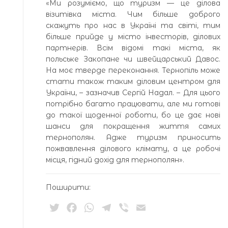
«Ми розуміємо, що туризм — це ділова
візитівка міста. Чим більше доброго
скажуть про нас в Україні та світі, тим
більше прийде у місто інвесторів, ділових
партнерів. Всім відомі такі міста, як
польське Закопане чи швейцарський Давос.
На моє тверде переконання. Тернопіль може
стати також таким діловим центром для
України, – зазначив Сергій Надал. – Для цього
потрібно багато працювати, але ми готові
до такої щоденної роботи, бо це дає нові
шанси для покращення життя самих
тернополян. Адже туризм приносить
пожвавлення ділового клімату, а це робочі
місця, гідний дохід для тернополян».
Поширити:
Twitter
Facebook
WhatsApp
Telegram
Viber
Email