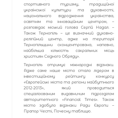
спортивного туризму, традиційної
української культури та духовності,
національного відродження українства,
освітнім та інноваційним центром, –
розповідає міський голова Сергій Надал. –
Також Тернопіль – це визначний духовно-
релігійний центр, адже на території
Тернопільщини сконцентрована, напевно,
найбільша кількість сакральних місць
християн Східного Обряду».
Тернопіль отримує міжнародні відзнаки.
Адже саме наше місто стало лідером в
інвестиційному рейтингу конкурсу
«Європейські міста та регіони майбутнього
2012-2013», який проводиться
спеціалізованим видавничим підрозділом
авторитетного «Financial Times». Також
місто здобуло відзнаки Ради Європи –
Прапор Честі, Почесну таблицю.