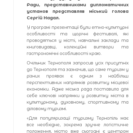
Ради, представниками дипломатичних
установ представляв міський голова
Сергій Надал.
У програмі презентації були етно-культурні
особливості та щорічні фестивалі, які
проводяться у місті, навчальні заклади та
книговидавці, колекційні витвори та
гастрономічні особливості краю.
Очільник Тернополя запросив усіх присутніх
до Тернополя та зазначив, що саме туризм у
різних проявах є одним з найбільш
перспективних напрямків розвитку місцевої
економіки. Адже міська рада поставила для
себе ключові напрямки у розвитку міста в
культурному, духовному, спортивному та
діловому туризмі.
«Для популяризації туризму Тернопіль має
все необхідне, зокрема зручне логістичне
положення, місто вже сьогодні є центром