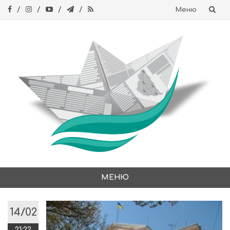
Меню
Skip
to
content
МЕНЮ
Skip
to
14/02
content
21:22