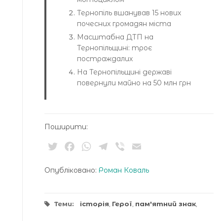
Тернопіль вшанував 15 нових
почесних громадян міста
Масштабна ДТП на
Тернопільщині: троє
постраждалих
На Тернопільщині державі
повернули майно на 50 млн грн
Поширити:
Twitter
Facebook
WhatsApp
Telegram
Viber
Email
Опубліковано:
Роман Коваль
Теми:
історія
,
Герої
,
пам'ятний знак
,