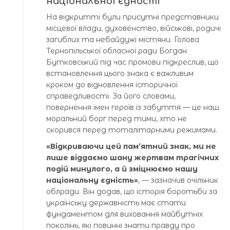
національної єдності
На відкритті були присутні представники
місцевої влади, духовенство, військові, родичі
загиблих та небайдужі містяни. Голова
Тернопільської обласної ради Богдан
Бутковський під час промови підкреслив, що
встановлення цього знака є важливим
кроком до відновлення історичної
справедливості. За його словами,
повернення імен героїв із забуття — це наш
моральний борг перед тими, хто не
скорився перед тоталітарними режимами.
«Відкриваючи цей пам’ятний знак, ми не
лише віддаємо шану жертвам трагічних
подій минулого, а й зміцнюємо нашу
національну єдність»
, — зазначив очільник
облради. Він додав, що історія боротьби за
українську державність має стати
фундаментом для виховання майбутніх
поколінь, які повинні знати правду про