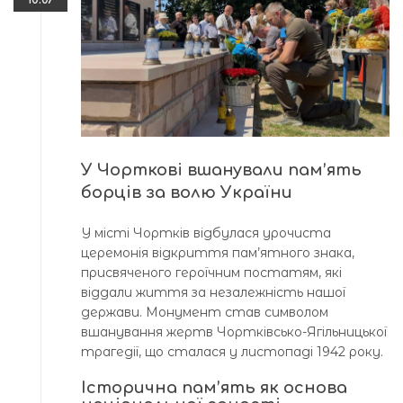
У Чорткові вшанували пам’ять
борців за волю України
У місті Чортків відбулася урочиста
церемонія відкриття пам’ятного знака,
присвяченого героїчним постатям, які
віддали життя за незалежність нашої
держави. Монумент став символом
вшанування жертв Чортківсько-Ягільницької
трагедії, що сталася у листопаді 1942 року.
Історична пам’ять як основа