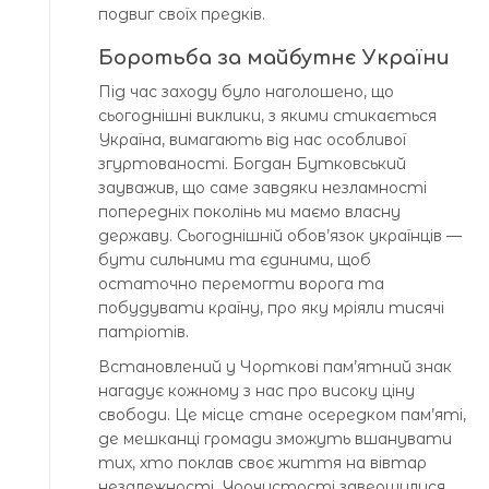
подвиг своїх предків.
Боротьба за майбутнє України
Під час заходу було наголошено, що
сьогоднішні виклики, з якими стикається
Україна, вимагають від нас особливої
згуртованості. Богдан Бутковський
зауважив, що саме завдяки незламності
попередніх поколінь ми маємо власну
державу. Сьогоднішній обов’язок українців —
бути сильними та єдиними, щоб
остаточно перемогти ворога та
побудувати країну, про яку мріяли тисячі
патріотів.
Встановлений у Чорткові пам’ятний знак
нагадує кожному з нас про високу ціну
свободи. Це місце стане осередком пам’яті,
де мешканці громади зможуть вшанувати
тих, хто поклав своє життя на вівтар
незалежності. Урочистості завершилися