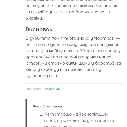
покладанням квітів та спільною молитвою
за упокій душ усіх, хто боровся за волю
України.
Висновок
Відкриття пам’ятного знака у Чорткові —
це не лише данина минулому, а й потужний
сигнал для майбутнього. Зберігаючи правду
про героїчні та трагічні сторінки нашої
історії, ми стаємо сильнішими у боротьбі за
власну свободу та незалежність у
сучасному світі.
Джерело:
tor.gov.ua
Читайте також:
Автотроща на Тернопільщині:
троє травмованих у зіткненні з
мотоциклом