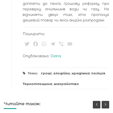
доплати до пенсії, грошову реформу, про
перевірку лічильників води чи газу. Не
відчиняти двері тим, хто пропонує
дешевий товар чи якісь акційні розпродажі.
Поширити:
Twitter
Facebook
WhatsApp
Telegram
Viber
Email
Опубліковано:
Diana
Теми:
гроші
,
злодійки
,
крадіжка
,
поліція
,
Тернопільщина
,
шахрайство
Читайте також: