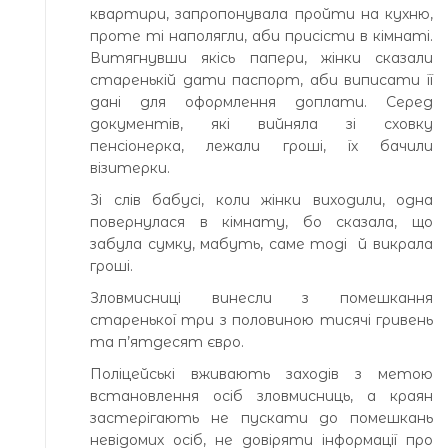
квартири, запропонувала пройти на кухню,
проте ті наполягли, аби присісти в кімнаті.
Витягнувши якісь папери, жінки сказали
старенькій дати паспорт, аби виписати її
дані для оформлення доплати. Серед
документів, які вийняла зі сховку
пенсіонерка, лежали гроші, їх бачили
візитерки.
Зі слів бабусі, коли жінки виходили, одна
повернулася в кімнату, бо сказала, що
забула сумку, мабуть, саме тоді й викрала
гроші.
Зловмисниці винесли з помешкання
старенької три з половиною тисячі гривень
та п’ятдесят євро.
Поліцейські вживають заходів з метою
встановлення осіб зловмисниць, а краян
застерігають не пускати до помешкань
невідомих осіб, не довіряти інформації про