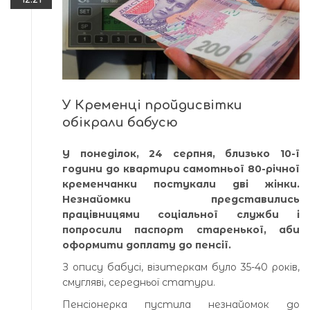
У Кременці пройдисвітки
обікрали бабусю
У понеділок, 24 серпня, близько 10-ї
години до квартири самотньої 80-річної
кременчанки постукали дві жінки.
Незнайомки представились
працівницями соціальної служби і
попросили паспорт старенької, аби
оформити доплату до пенсії.
З опису бабусі, візитеркам було 35-40 років,
смугляві, середньої статури.
Пенсіонерка пустила незнайомок до