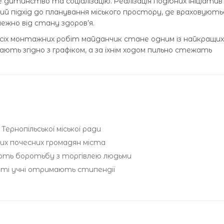
 дитинство та соціалізацію. Реалізація подібних ініціатив
й підхід до планування міського простору, де враховують
ежно від стану здоров’я.
всіх монтажних робіт майданчик стане одним із найкращих
ають згідно з графіком, а за їхнім ходом пильно стежать
ернопільської міської ради
вих почесних громадян міста
юють боротьбу з торгівлею людьми
иті учні отримають стипендії