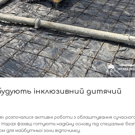
 будують інклюзивний дитячий
’я» розпочалися активні роботи з облаштування сучасног
 Наразі фахівці готують надійну основу під спеціальне без
 для майбутньої зони відпочинку.