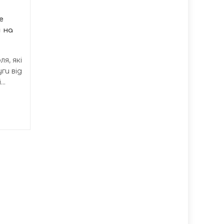
Протягом перших семи
е
місяців 2026 року
 на
правоохоронці
Тернопільської області...
я, які
ги від
..