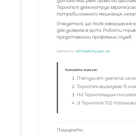
дитина має рівні права на щасливе
Тернополі демонструє європейськи
потреби кожного мешканця, незал
Очікується, що після завершення 
для дозвілля в місті. Роботи трив
представники профільних служб.
Джерело:
ternopilcity.gov.ua
Читайте також:
П’ятдесят дев’ята сесія Т
Тернопіль вшанував 15 но
На Тернопільщині посил
У Тернополі 102 таланов
Поширити: