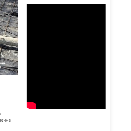
о
печне