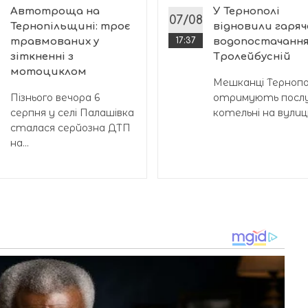
Автотроща на
У Тернополі
07/08
Тернопільщині: троє
відновили гаряч
травмованих у
17:37
водопостачання
зіткненні з
Тролейбусній
мотоциклом
Мешканці Тернопол
Пізнього вечора 6
отримують послу
серпня у селі Палашівка
котельні на вулиці.
сталася серйозна ДТП
на...