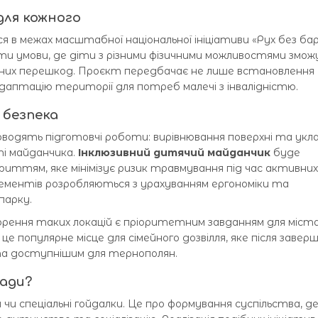
для кожного
 в межах масштабної національної ініціативи «Рух без бар’
и умови, де діти з різними фізичними можливостями змо
дних перешкод. Проєкт передбачає не лише встановлення
адаптацію території для потреб малечі з інвалідністю.
 безпека
оводять підготовчі роботи: вирівнювання поверхні та укл
ті майданчика.
Інклюзивний дитячий майданчик
буде
иттям, яке мінімізує ризик травмування під час активних 
елементів розробляються з урахуванням ергономіки та
парку.
орення таких локацій є пріоритетним завданням для міста
це популярне місце для сімейного дозвілля, яке після завер
а доступнішим для тернополян.
мади?
 чи спеціальні гойдалки. Це про формування суспільства, д