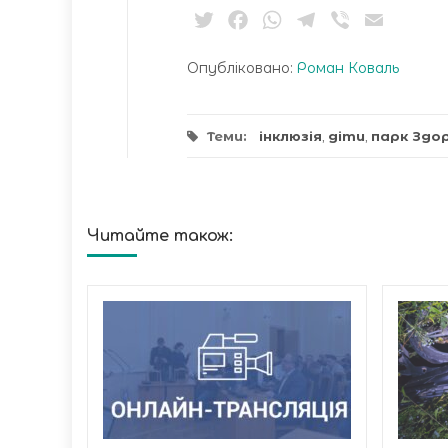
Twitter
Facebook
WhatsApp
Telegram
Viber
Email
Опубліковано:
Роман Коваль
Теми:
інклюзія
,
діти
,
парк Здо
Читайте також:
инуті
кати
пекція