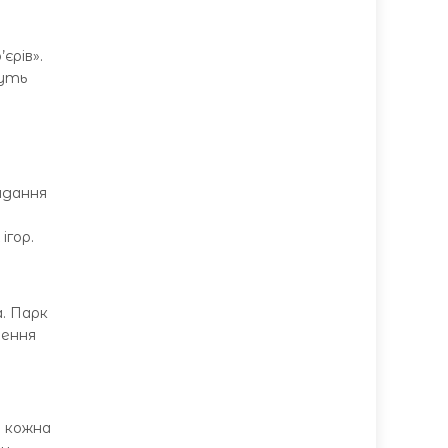
єрів».
жуть
адання
ігор.
. Парк
шення
е кожна