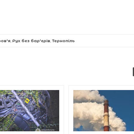
ров'я
,
Рух без бар'єрів
,
Тернопіль