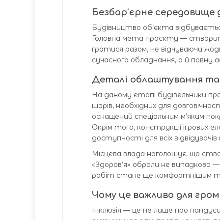
Безбар’єрне середовище 
Будівництво об’єкта відбувається
Головна мета проєкту — створит
гратися разом, не відчуваючи жо
сучасного обладнання, а й повну 
Деталі облаштування та
На даному етапі будівельники пр
шарів, необхідних для довговічнос
оснащений спеціальним м’яким покр
Окрім того, конструкції ігрових 
доступності для всіх відвідувачів 
Місцева влада наголошує, що ств
«Здоров’я» обрали не випадково — 
робіт стане ще комфортнішим т
Чому це важливо для гро
Інклюзія — це не лише про пандуси