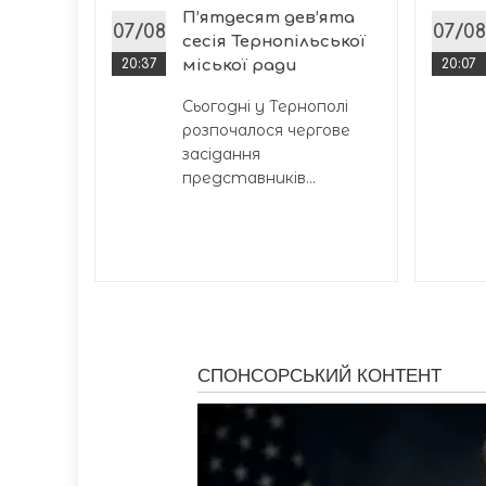
с
П’ятдесят дев’ята
07/08
07/08
сесія Тернопільської
20:37
міської ради
20:07
Сьогодні у Тернополі
розпочалося чергове
засідання
представників...