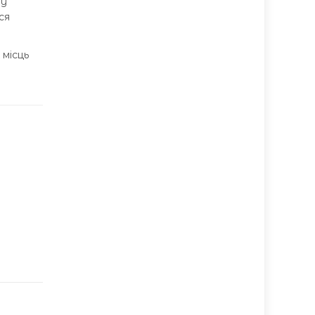
 у
ся
 місць