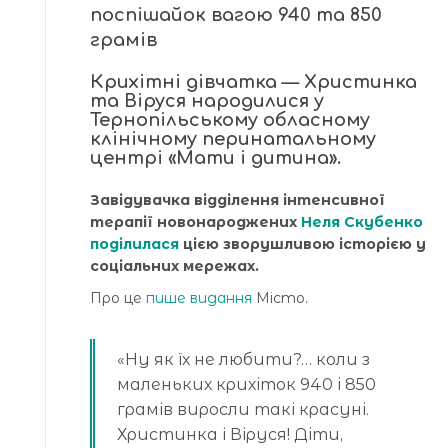
поспішайок вагою 940 та 850
грамів
Крихітні дівчатка — Христинка
та Віруся народилися у
Тернопільському обласному
клінічному перинатальному
центрі «Мати і дитина».
Завідувачка відділення інтенсивної
терапії новонароджених
Неля Скубенко
поділилася
цією зворушливою історією у
соціальних мережах.
Про це
пише видання
Місто.
«Ну як їх не любити?… коли з
маленьких крихіток 940 і 850
грамів виросли такі красуні.
Христинка і Віруся! Діти,