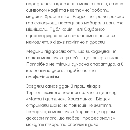
народилися з критично малою вагою, стала
символом надії та невтомної роботи
медиків. Христинка і Віруся, попри всі ризики
та складнощі, поступово набирали вагу та
міцнішали. Публікація Нелі Скубенко
супроводжувалася світлинами щасливих
немовлят, які вже помітно підросли.
Медики підкреслюють, що виходжування
таких маленьких дітей — це завжди виклик.
Потрібна не тільки сучасна апаратура, а й
колосальна увага, турбота та
професіоналізм.
Завдяки самовідданій праці лікарів
Тернопільського перинатального центру
«Мати і дитина», Христинка і Віруся
отримали шанс на повноцінне життя.
Історія цих маленьких борців є ще одним
доказом того, що любов і професіоналізм
можуть творити справжні дива.