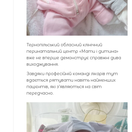
Тернопільський обласний клінічний
перинатальний центр «Мати і дитина»
вже не вперше демонструє справжні дива
виходжування.
Завдяки професійній команді лікарів тут
вдається рятувати навіть найменших
пацієнтів, які з’являються на світ
передчасно.