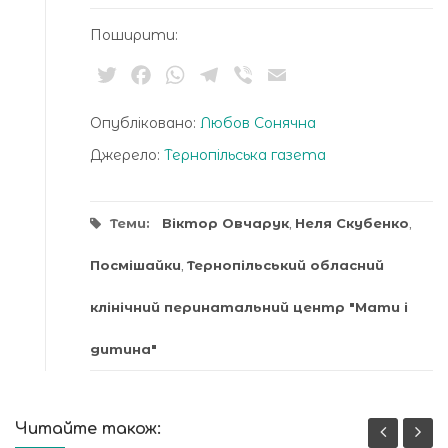
Поширити:
Twitter
Facebook
WhatsApp
Telegram
Viber
Email
Опубліковано:
Любов Сонячна
Джерело:
Тернопільська газета
Теми:
Віктор Овчарук
,
Неля Скубенко
,
Посмішайки
,
Тернопільський обласний
клінічний перинатальний центр "Мати і
дитина"
Читайте також: