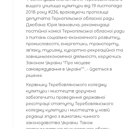
вищого училища культури від 19 листопада
2018 року #236, враховуючи пропозиції
депутата Тернопільської обласної ради
Дзюбана Юрія Івановича, рекомендації
постійної комісії Тернопільської обласної ради
з питань соціально-економічного розвитку,
промисловості, енергетики, транспорту,
зв’язку, туризму, курортно-рекреаційної та
зовнішньоекономічної діяльності, керуючись
Законом України “Про місцеве
самоврядування в Україні””…- йдеться в
рішенні.
Керівнику Теребовлянського коледжу
культури і мистецтв доручено
забезпечити проведення державної
реєстрації статуту Теребовлянського
коледжу культури і мистецтв у новій
редакції згідно з вимогами чинного
законодавства України. Також
дотримуватися ліцензованого обсягу