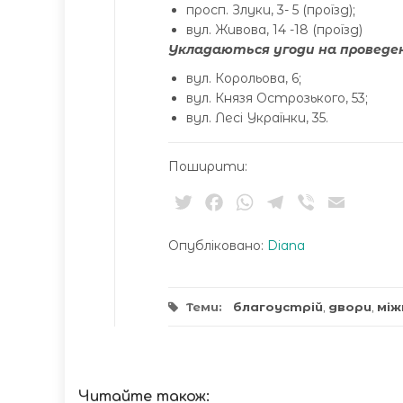
просп. Злуки, 3- 5 (проїзд);
вул. Живова, 14 -18 (проїзд)
Укладаються угоди на проведе
вул. Корольова, 6;
вул. Князя Острозького, 53;
вул. Лесі Українки, 35.
Поширити:
Twitter
Facebook
WhatsApp
Telegram
Viber
Email
Опубліковано:
Diana
Теми:
благоустрій
,
двори
,
між
Читайте також: