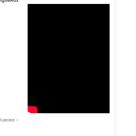
тульних
Живова –