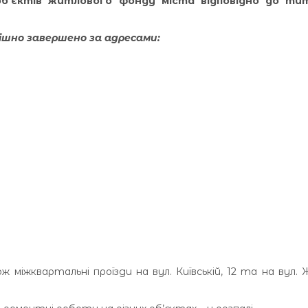
об’єктів житлового фонду міста відповідно до ти
ішно завершено за адресами:
 міжквартальні проїзди на вул. Київській, 12 та на вул. 