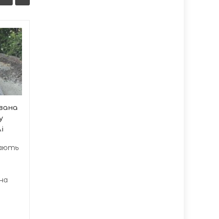
Каністерапія у
06/08
06/08
Тернополі: собаки
08:57
допомагають
08:37
реабілітації після
стресу
У Тернополі
вана
впроваджують
у
інноваційні методи
і
психологічного
відновлення...
вають
на