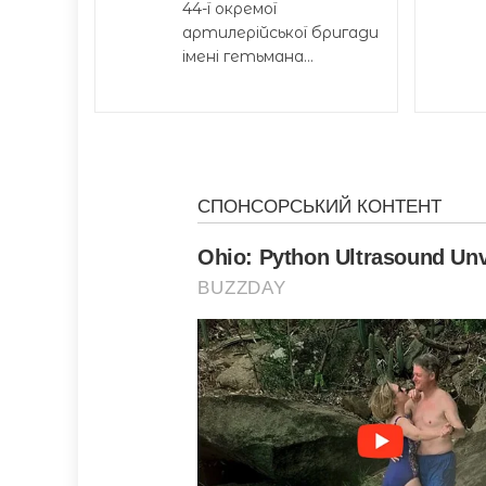
44-ї окремої
артилерійської бригади
імені гетьмана...