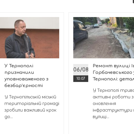
У Тернополі
Ремонт вулиці І
8
06/08
призначили
Горбачевського 
уповноваженого з
10:07
Тернополі: детал
безбар’єрності
У Тернополі три
У Тернопільській міській
активні роботи з
територіальній громаді
оновлення
зробили важливий крок
інфраструктури 
до...
вулиці...