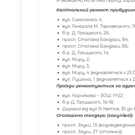
А зважаючи на літній період, зара
Капітальний ремонт прибудинко
вул. Симоненка, 4;
вул. Генерала М. Тарнавського, 1
б-р. Д. Галицького, 26;
просп. Степана Бандери, 84;
просп. Степана Бандери, 86;
б-р. Д. Галицького, 14;
вул. Миру, 2;
вул. Миру, 3;
вул. Миру, 4 (відновляться з 23.0
вул. Пушкіна, 1 (відновляться з 2
Проїзди ремонтуються за адре
вул. Корольова – ЗОШ №22;
б-р Д. Галицького, 16-18;
Доріжка від вул.15 Квітня, 35 до 
Оголошено тендери (закупівлі)
:
просп. Злуки, 13 (водовідведення
просп. Злуки, 27 (стоянка);