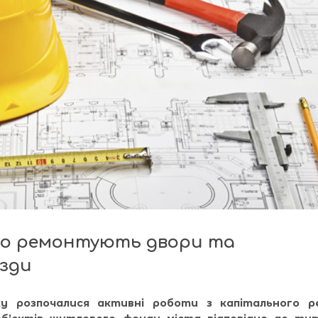
но ремонтують двори та
їзди
ку розпочалися активні роботи з капітального 