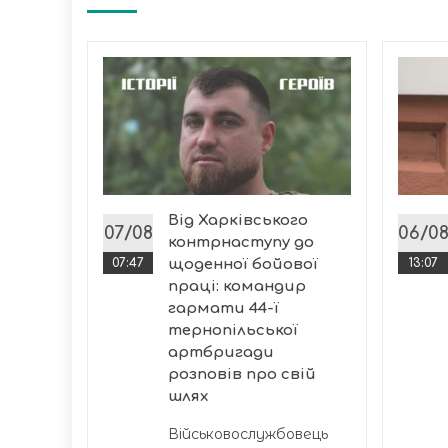
дав 50
ська
Від Харківського
07/08
06/0
контрнаступу до
07:47
щоденної бойової
13:07
праці: командир
гармати 44-ї
тернопільської
артбригади
розповів про свій
шлях
Військовослужбовець