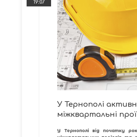
19:07
У Тернополі актив
міжквартальні про
У Тернополі від початку ро