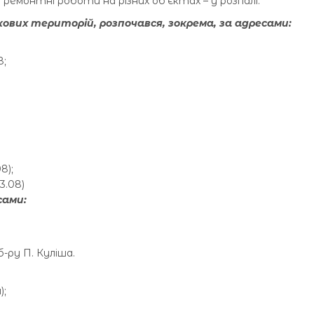
з ремонтні роботи на різних об’єктах – у розпалі.
вих територій, розпочався, зокрема, за адресами:
8;
8);
3.08)
сами:
б-ру П. Куліша.
);