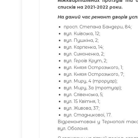
міжквартальних проїздів та 
списків на 2021-2022 роки.
На даний час ремонт дворів усп
просп. Степана Бандери, 84;
вул. Київська, 12;
вул. Пушкіна, 2;
вул. Карпенка, 14;
вул. Симоненка, 2;
вул. Героїв Крут, 2;
вул. Князя Острозького, 1;
вул. Князя Острозького, 7;
вул. Миру, 4 (троруар);
вул. Миру, 3а (тротуар);
вул. Слівенська, 5;
вул. 15 Квітня, 1;
вул. Живова, 37;
вул. Стадникової, 17.
Відремонтовані у Тернополі також
вул. Оболоня.