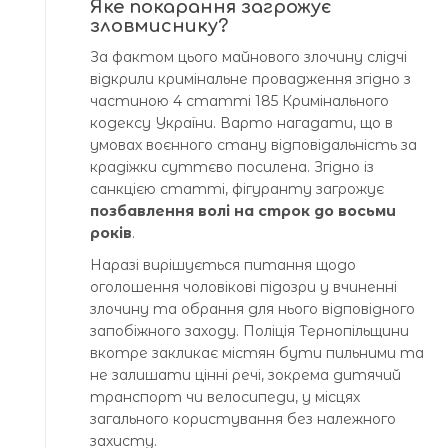
Яке покарання загрожує
зловмиснику?
За фактом цього майнового злочину слідчі
відкрили кримінальне провадження згідно з
частиною 4 статті 185 Кримінального
кодексу України. Варто нагадати, що в
умовах воєнного стану відповідальність за
крадіжки суттєво посилена. Згідно із
санкцією статті, фігуранту загрожує
позбавлення волі на строк до восьми
років
.
Наразі вирішується питання щодо
оголошення чоловікові підозри у вчиненні
злочину та обрання для нього відповідного
запобіжного заходу. Поліція Тернопільщини
вкотре закликає містян бути пильними та
не залишати цінні речі, зокрема дитячий
транспорт чи велосипеди, у місцях
загального користування без належного
захисту.