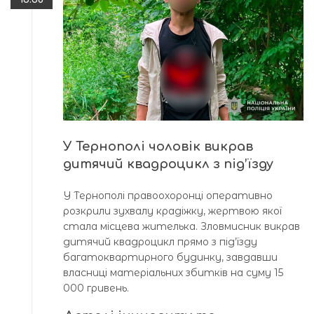
У Тернополі чоловік викрав
дитячий квадроцикл з під’їзду
У Тернополі правоохоронці оперативно
розкрили зухвалу крадіжку, жертвою якої
стала місцева жителька. Зловмисник викрав
дитячий квадроцикл прямо з під’їзду
багатоквартирного будинку, завдавши
власниці матеріальних збитків на суму 15
000 гривень.