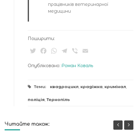
працівників ветеринарної
медицини
Поширити:
Twitter
Facebook
WhatsApp
Telegram
Viber
Email
Опубліковано:
Роман Коваль
Теми:
квадроцикл
,
крадіжка
,
кримінал
,
поліція
,
Тернопіль
Читайте також: