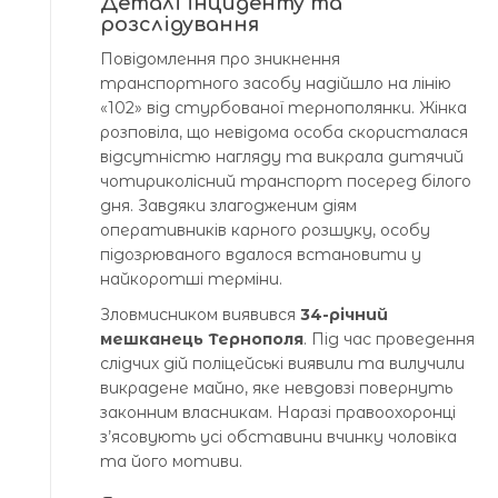
Деталі інциденту та
розслідування
Повідомлення про зникнення
транспортного засобу надійшло на лінію
«102» від стурбованої тернополянки. Жінка
розповіла, що невідома особа скористалася
відсутністю нагляду та викрала дитячий
чотириколісний транспорт посеред білого
дня. Завдяки злагодженим діям
оперативників карного розшуку, особу
підозрюваного вдалося встановити у
найкоротші терміни.
Зловмисником виявився
34-річний
мешканець Тернополя
. Під час проведення
слідчих дій поліцейські виявили та вилучили
викрадене майно, яке невдовзі повернуть
законним власникам. Наразі правоохоронці
з’ясовують усі обставини вчинку чоловіка
та його мотиви.