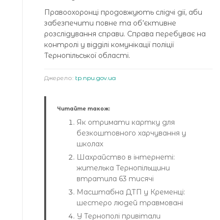
Правоохоронці продовжують слідчі дії, аби
забезпечити повне та об’єктивне
розслідування справи. Справа перебуває на
контролі у відділі комунікації поліції
Тернопільської області.
Джерело:
tp.npu.gov.ua
Читайте також:
Як отримати картку для
безкоштовного харчування у
школах
Шахрайство в інтернеті:
жителька Тернопільщини
втратила 63 тисячі
Масштабна ДТП у Кременці:
шестеро людей травмовані
У Тернополі привітали