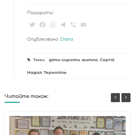
Поширити:
Twitter
Facebook
WhatsApp
Telegram
Viber
Email
Опубліковано:
Diana
Теми:
діти-сироти
,
житло
,
Сергій
Надал
,
Тернопіль
Читайте також: