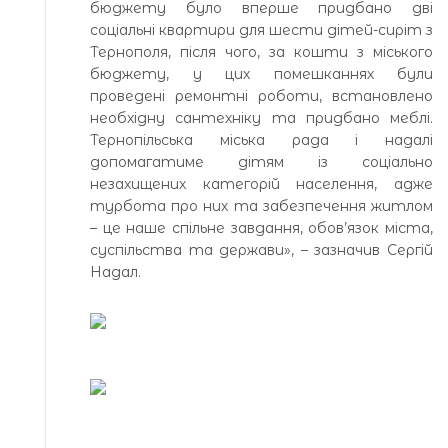
бюджету було вперше придбано дві
соціальні квартири для шести дітей-сиріт з
Тернополя, після чого, за кошти з міського
бюджету, у цих помешканнях були
проведені ремонтні роботи, встановлено
необхідну сантехніку та придбано меблі.
Тернопільська міська рада і надалі
допомагатиме дітям із соціально
незахищених категорій населення, адже
турбота про них та забезпечення житлом
– це наше спільне завдання, обов’язок міста,
суспільства та держави», – зазначив Сергій
Надал.