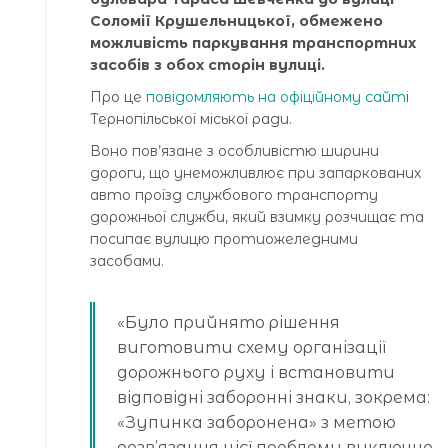
Соломії Крушельницької, обмежено
можливість паркування транспортних
засобів з обох сторін вулиці.
Про це
повідомляють на офіційному сайт
і
Тернопільської міської ради.
Воно пов’язане з особливістю ширини
дороги, що унеможливлює при запаркованих
авто проїзд службового транспорту
дорожньої служби, який взимку розчищає та
посипає вулицю протиожеледними
засобами.
«Було прийнято рішення
виготовити схему організації
дорожнього руху і встановити
відповідні заборонні знаки, зокрема:
«Зупинка заборонена» з метою
розв’язання цієї проблеми виключно