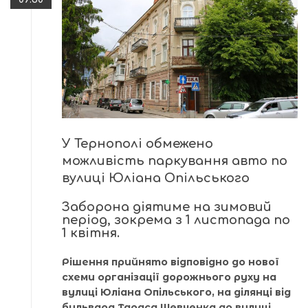
У Тернополі обмежено
можливість паркування авто по
вулиці Юліана Опільського
Заборона діятиме на зимовий
період, зокрема з 1 листопада по
1 квітня.
Рішення прийнято відповідно до нової
схеми організації дорожнього руху на
вулиці Юліана Опільського, на ділянці від
бульвара Тараса Шевченка до вулиці