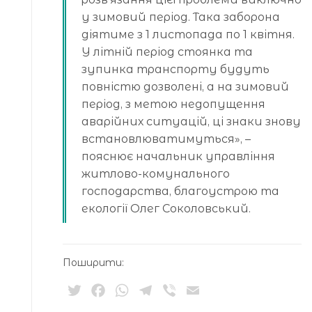
у зимовий період. Така заборона
діятиме з 1 листопада по 1 квітня.
У літній період стоянка та
зупинка транспорту будуть
повністю дозволені, а на зимовий
період, з метою недопущення
аварійних ситуацій, ці знаки знову
встановлюватимуться», –
пояснює начальник управління
житлово-комунального
господарства, благоустрою та
екології Олег Соколовський.
Поширити:
Twitter
Facebook
WhatsApp
Telegram
Viber
Email