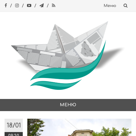
Меню
Skip
to
content
МЕНЮ
Skip
to
18/01
content
09:30