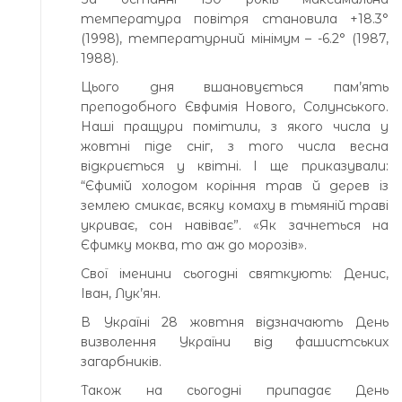
температура повітря становила +18.3°
(1998), температурний мінімум – -6.2° (1987,
1988).
Цього дня вшановується пам’ять
преподобного Євфимія Нового, Солунського.
Наші пращури помітили, з якого числа у
жовтні піде сніг, з того числа весна
відкриється у квітні. І ще приказували:
“Єфимій холодом коріння трав й дерев із
землею смикає, всяку комаху в тьмяній траві
укриває, сон навіває”. «Як зачнеться на
Єфимку моква, то аж до морозів».
Свої іменини сьогодні святкують: Денис,
Іван, Лук’ян.
В Україні 28 жовтня відзначають День
визволення України від фашистських
загарбників.
Також на сьогодні припадає День