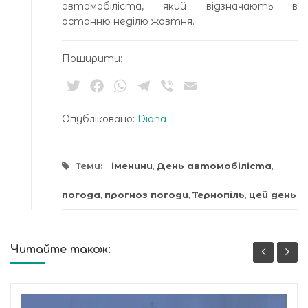
автомобіліста, який відзначають в
останню неділю жовтня.
Поширити:
Twitter
Facebook
WhatsApp
Telegram
Viber
Email
Опубліковано:
Diana
Теми:
іменини
,
День автомобіліста
,
погода
,
прогноз погоди
,
Тернопіль
,
цей день
Читайте також: